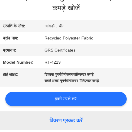
में
कपड़े खोजें
कारखाना
उत्पत्ति के प्लेस:
ग्वांगडोंग, चीन
भ्रमण
ब्रांड नाम:
Recycled Polyester Fabric
प्रमाणन:
GRS Certificates
गुणवत्ता
Model Number:
RT-4219
नियंत्रण
हाई लाइट:
,
टिकाऊ पुनर्नवीनीकरण पॉलिएस्टर कपड़े
सबसे अच्छा पुनर्नवीनीकरण पॉलिएस्टर कपड़े
संपर्क
हमसे संपर्क करें!
करें
विवरण प्रकट करें
समाचार