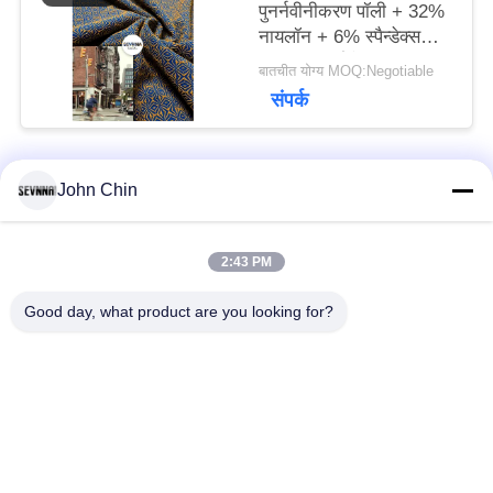
पुनर्नवीनीकरण पॉली + 32%
नायलॉन + 6% स्पैन्डेक्स
परिपत्र बुनाई के लिए
बातचीत योग्य MOQ:Negotiable
पुनर्नवीनीकरण पॉलिएस्टर
संपर्क
कपड़े
John Chin
लोकप्रिय श्रेणियां
सभी
2:43 PM
पुनर्नवीनीकरण स्विमवियर
पुनर्नवीनीकरण नायलॉन
कपड़े
कपड़े
Good day, what product are you looking for?
पुनर्नवीनीकरण पॉलिएस्टर
पुनर्नवीनीकरण लाइक्रा
फैब्रिक
फैब्रिक
इको फ्रेंडली स्विमवियर
कपड़े को दोबारा बनाएं
फैब्रिक