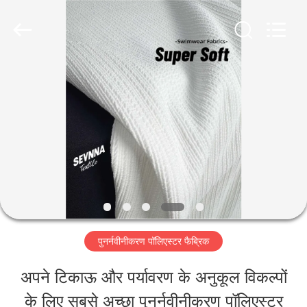
-
2026
SEVNNA
TEXTILE.
All
Rights
घर
Reserved.
उत्पादों
वीआर
दिखाएँ
पुनर्नवीनीकरण पॉलिएस्टर फैब्रिक
हमारे
अपने टिकाऊ और पर्यावरण के अनुकूल विकल्पों
बारे
के लिए सबसे अच्छा पुनर्नवीनीकरण पॉलिएस्टर