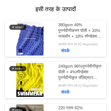
इसी तरह के उत्पादों
मामलों
380gsm 49%
साइटमैप
पुनर्नवीनीकरण पॉली + 33%
नायलॉन + 18% स्पैन्डेक्स
पुनर्नवीनीकरण पॉलिएस्टर
बातचीत योग्य MOQ:Negotiable
फैब्रिक फॉर निट सर्कुलर
PRIVACY
संपर्क
POLICY
240gsm 96%पुनर्नवीनीकृत
पॉली + 4%स्पैन्डेक्स
पुनर्नवीनीकृत पॉलिएस्टर
फैब्रिक फॉर निट सर्कुलर
बातचीत योग्य MOQ:Negotiable
संपर्क
220 ग्राम 62%