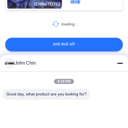
संपर्क
loading...
हमसे संपर्क करें!
John Chin
लोकप्रिय श्रेणियां
सभी
9:29 PM
पुनर्नवीनीकरण स्विमवियर
पुनर्नवीनीकरण नायलॉन
कपड़े
कपड़े
Good day, what product are you looking for?
पुनर्नवीनीकरण पॉलिएस्टर
पुनर्नवीनीकरण लाइक्रा
फैब्रिक
फैब्रिक