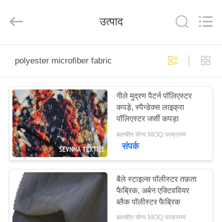
2026
SEVNNA
TEXTILE.
उत्पाद
All
Rights
Reserved.
घर
polyester microfiber fabric
उत्पादों
गीले मुद्रण पैटर्न पॉलिएस्टर
कपड़े, स्पैन्डेक्स लाइक्रा
वीआर
पॉलिएस्टर जर्सी कपड़ा
दिखाएँ
बातचीत योग्य MOQ:परक्राम्य
संपर्क
हमारे
बारे
बैले स्टाइल्स पॉलीस्टर तफ़ता
फैब्रिक, अर्बन एक्टिववियर
में
ब्लैक पॉलीस्टर फैब्रिक
बातचीत योग्य MOQ:परक्राम्य