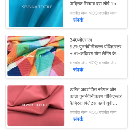
फैब्रिक खिंचाव ब्रा शीर्ष 152
सेमी चौड़ाई:
PRIVACY
बातचीत योग्य MOQ:बातचीत योग्य
संपर्क
POLICY
340जीएसएम
92%पुनर्नवीनीकरण पॉलिएस्टर
+ 8%सक्रिय योग लेगिंग के
लिए स्पैन्डेक्स कपड़े
बातचीत योग्य MOQ:बातचीत योग्य
संपर्क
त्वरित अवशोषित स्टेपल और
काता पुनर्नवीनीकरण पॉलिएस्टर
फैब्रिक पिलेट्स पहनें यूवी
स्ट्रेच एंटी एजिंग बर्निंग किरणें
बातचीत योग्य MOQ:बातचीत योग्य
संपर्क