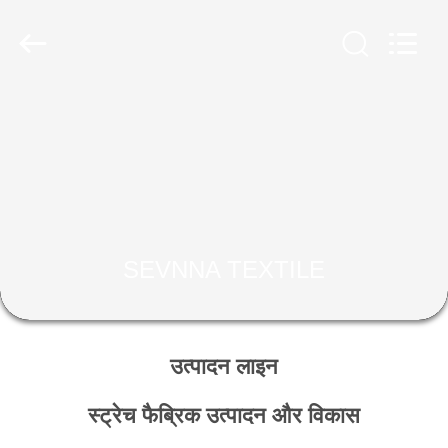
2026
SEVNNA
TEXTILE.
All
Rights
Reserved.
घर
उत्पादों
वीआर
दिखाएँ
SEVNNA TEXTILE
हमारे
बारे
उत्पादन लाइन
में
स्ट्रेच फैब्रिक उत्पादन और विकास