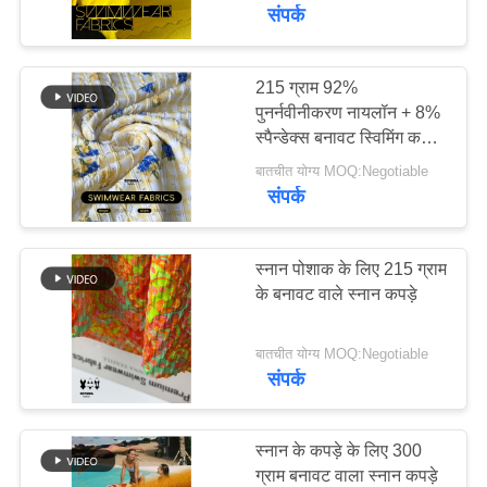
कारखाना
संपर्क
भ्रमण
215 ग्राम 92%
117
पुनर्नवीनीकरण नायलॉन + 8%
गुणवत्ता
पुनर्नवीनीकरण पॉलिएस्टर
स्पैन्डेक्स बनावट स्विमिंग कपड़े
नियंत्रण
RN-2419
फैब्रिक
बातचीत योग्य MOQ:Negotiable
संपर्क
संपर्क
करें
स्नान पोशाक के लिए 215 ग्राम
के बनावट वाले स्नान कपड़े
72
समाचार
बातचीत योग्य MOQ:Negotiable
पुनर्नवीनीकरण लाइक्रा
संपर्क
मामलों
फैब्रिक
स्नान के कपड़े के लिए 300
साइटमैप
ग्राम बनावट वाला स्नान कपड़े