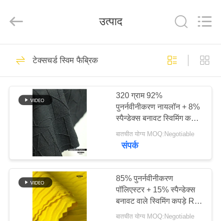
2026
SEVNNA
TEXTILE.
उत्पाद
All
Rights
Reserved.
घर
313
टेक्सचर्ड स्विम फैब्रिक
पुनर्नवीनीकरण स्विमवियर
उत्पादों
कपड़े
320 ग्राम 92%
पुनर्नवीनीकरण नायलॉन + 8%
वीआर
स्पैन्डेक्स बनावट स्विमिंग कपड़े
दिखाएँ
RN-2401
बातचीत योग्य MOQ:Negotiable
संपर्क
150
हमारे
पुनर्नवीनीकरण नायलॉन
बारे
85% पुनर्नवीनीकरण
पॉलिएस्टर + 15% स्पैन्डेक्स
में
कपड़े
बनावट वाले स्विमिंग कपड़े RT-
4574
बातचीत योग्य MOQ:Negotiable