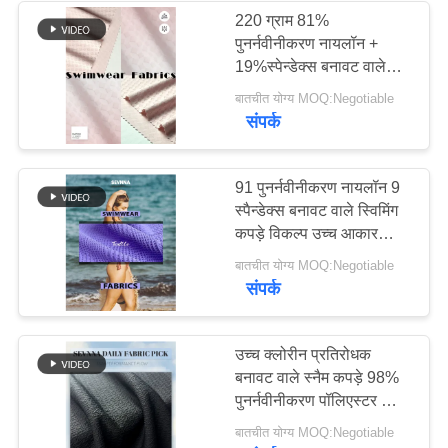
220 ग्राम 81%
पुनर्नवीनीकरण नायलॉन +
170
19%स्पेन्डेक्स बनावट वाले
स्नान कपड़े
बातचीत योग्य MOQ:Negotiable
सक्रिय बुना हुआ कपड़ा
संपर्क
91 पुनर्नवीनीकरण नायलॉन 9
स्पैन्डेक्स बनावट वाले स्विमिंग
कपड़े विकल्प उच्च आकार
प्रतिधारण प्रदान करते हैं
164
बातचीत योग्य MOQ:Negotiable
आरामदायक टिकाऊ स्विमिंग
संपर्क
सूट के लिए उपयुक्त
योग पहनने का कपड़ा
उच्च क्लोरीन प्रतिरोधक
बनावट वाले स्नैम कपड़े 98%
पुनर्नवीनीकरण पॉलिएस्टर और
UPF 50+ सुरक्षा के साथ
बातचीत योग्य MOQ:Negotiable