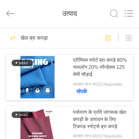
2026
SEVNNA
TEXTILE.
उत्पाद
All
Rights
Reserved.
घर
313
खेल ब्रा कपड़ा
पुनर्नवीनीकरण स्विमवियर
उत्पादों
कपड़े
प्रीमियम स्पोर्ट ब्रा कपड़े 80%
नायलॉन 20% स्पैन्डेक्स 125
वीआर
सेमी चौड़ाई
दिखाएँ
बातचीत योग्य MOQ:Negotiable
संपर्क
150
हमारे
पुनर्नवीनीकरण नायलॉन
बारे
पर्यावरण के प्रति जागरूक खेल
कपड़ों के उत्पादन के लिए
में
कपड़े
टिकाऊ स्पोर्ट्स ब्रा कपड़े
बातचीत योग्य MOQ:Negotiable