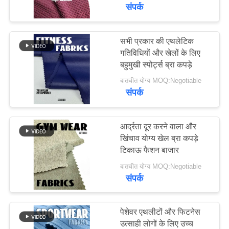
कारखाना
संपर्क
भ्रमण
सभी प्रकार की एथलेटिक
117
गतिविधियों और खेलों के लिए
गुणवत्ता
पुनर्नवीनीकरण पॉलिएस्टर
बहुमुखी स्पोर्ट्स ब्रा कपड़े
नियंत्रण
फैब्रिक
बातचीत योग्य MOQ:Negotiable
संपर्क
संपर्क
करें
आर्द्रता दूर करने वाला और
खिंचाव योग्य खेल ब्रा कपड़े
टिकाऊ फैशन बाजार
72
समाचार
बातचीत योग्य MOQ:Negotiable
पुनर्नवीनीकरण लाइक्रा
संपर्क
मामलों
फैब्रिक
पेशेवर एथलीटों और फिटनेस
साइटमैप
उत्साही लोगों के लिए उच्च