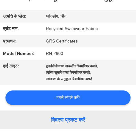
में
उत्पत्ति के प्लेस:
ग्वांगडोंग, चीन
कारखाना
ब्रांड नाम:
Recycled Swimwear Fabric
भ्रमण
प्रमाणन:
GRS Certificates
Model Number:
RN-2600
गुणवत्ता
हाई लाइट:
,
पुनर्नवीनीकरण नायलॉन स्विमवियर कपड़े
नियंत्रण
,
त्वरित सूखने वाला स्विमवियर कपड़े
पर्यावरण के अनुकूल स्विमवियर कपड़े
संपर्क
हमसे संपर्क करें!
करें
विवरण प्रकट करें
समाचार