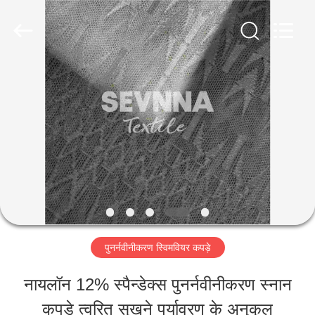
-
2026
SEVNNA
TEXTILE.
All
Rights
घर
Reserved.
उत्पादों
वीआर
दिखाएँ
पुनर्नवीनीकरण स्विमवियर कपड़े
हमारे
नायलॉन 12% स्पैन्डेक्स पुनर्नवीनीकरण स्नान
बारे
कपड़े त्वरित सूखने पर्यावरण के अनुकूल