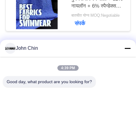
नायलॉन + 6% स्पैन्डेक्स
पुनर्नवीनीकरण स्विमवियर
बातचीत योग्य MOQ:Negotiable
कपड़े RT-4646
संपर्क
John Chin
लोकप्रिय श्रेणियां
सभी
4:39 PM
पुनर्नवीनीकरण स्विमवियर
पुनर्नवीनीकरण नायलॉन
कपड़े
कपड़े
Good day, what product are you looking for?
पुनर्नवीनीकरण पॉलिएस्टर
पुनर्नवीनीकरण लाइक्रा
फैब्रिक
फैब्रिक
इको फ्रेंडली स्विमवियर
कपड़े को दोबारा बनाएं
फैब्रिक