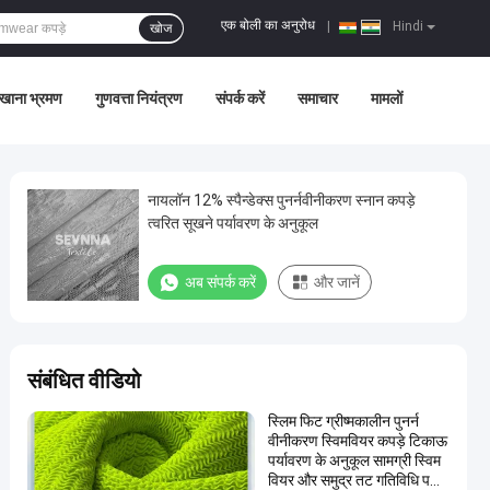
एक बोली का अनुरोध
|
Hindi
खोज
खाना भ्रमण
गुणवत्ता नियंत्रण
संपर्क करें
समाचार
मामलों
नायलॉन 12% स्पैन्डेक्स पुनर्नवीनीकरण स्नान कपड़े
त्वरित सूखने पर्यावरण के अनुकूल
अब संपर्क करें
और जानें
संबंधित वीडियो
स्लिम फिट ग्रीष्मकालीन पुनर्न
वीनीकरण स्विमवियर कपड़े टिकाऊ
पर्यावरण के अनुकूल सामग्री स्विम
वियर और समुद्र तट गतिविधि प