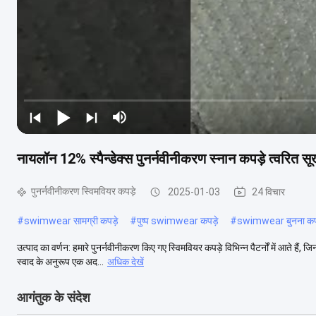
नायलॉन 12% स्पैन्डेक्स पुनर्नवीनीकरण स्नान कपड़े त्वरित सू
पुनर्नवीनीकरण स्विमवियर कपड़े
2025-01-03
24 विचार
#
swimwear सामग्री कपड़े
#
पुष्प swimwear कपड़े
#
swimwear बुनना कप
उत्पाद का वर्णन: हमारे पुनर्नवीनीकरण किए गए स्विमवियर कपड़े विभिन्न पैटर्नों में आते हैं
स्वाद के अनुरूप एक अद...
अधिक देखें
आगंतुक के संदेश