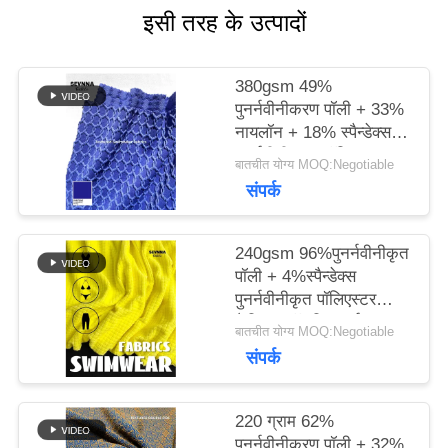
इसी तरह के उत्पादों
मामलों
380gsm 49%
पुनर्नवीनीकरण पॉली + 33%
साइटमैप
नायलॉन + 18% स्पैन्डेक्स
पुनर्नवीनीकरण पॉलिएस्टर
बातचीत योग्य MOQ:Negotiable
फैब्रिक फॉर निट सर्कुलर
संपर्क
PRIVACY
POLICY
240gsm 96%पुनर्नवीनीकृत
पॉली + 4%स्पैन्डेक्स
पुनर्नवीनीकृत पॉलिएस्टर
फैब्रिक फॉर निट सर्कुलर
बातचीत योग्य MOQ:Negotiable
संपर्क
220 ग्राम 62%
पुनर्नवीनीकरण पॉली + 32%