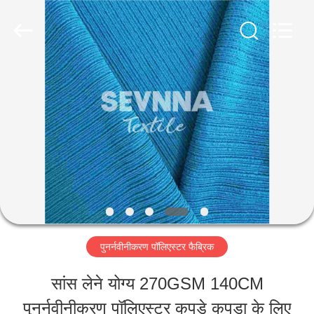
-
2026
SEVNNA
TEXTILE.
All
Rights
घर
Reserved.
उत्पादों
वीआर
दिखाएँ
पुनर्नवीनीकरण पॉलिएस्टर फैब्रिक
हमारे
सांस लेने योग्य 270GSM 140CM
बारे
पुनर्नवीनीकरण पॉलिएस्टर कपड़े कपड़ा के लिए