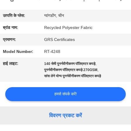
में
उत्पत्ति के प्लेस:
ग्वांगडोंग, चीन
कारखाना
ब्रांड नाम:
Recycled Polyester Fabric
भ्रमण
प्रमाणन:
GRS Certificates
Model Number:
RT-4248
गुणवत्ता
हाई लाइट:
,
140 सेमी पुनर्नवीनीकरण पॉलिएस्टर कपड़े
नियंत्रण
,
पुनर्नवीनीकरण पॉलिएस्टर कपड़े 270GSM
सांस लेने योग्य पुनर्नवीनीकरण पॉलिएस्टर कपड़े
संपर्क
हमसे संपर्क करें!
करें
विवरण प्रकट करें
समाचार