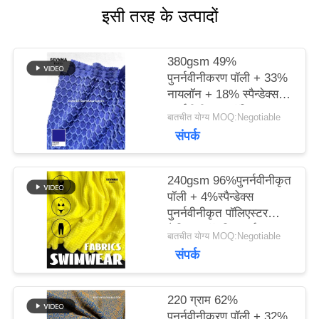
इसी तरह के उत्पादों
मामलों
380gsm 49%
पुनर्नवीनीकरण पॉली + 33%
साइटमैप
नायलॉन + 18% स्पैन्डेक्स
पुनर्नवीनीकरण पॉलिएस्टर
बातचीत योग्य MOQ:Negotiable
फैब्रिक फॉर निट सर्कुलर
संपर्क
PRIVACY
POLICY
240gsm 96%पुनर्नवीनीकृत
पॉली + 4%स्पैन्डेक्स
पुनर्नवीनीकृत पॉलिएस्टर
फैब्रिक फॉर निट सर्कुलर
बातचीत योग्य MOQ:Negotiable
संपर्क
220 ग्राम 62%
पुनर्नवीनीकरण पॉली + 32%