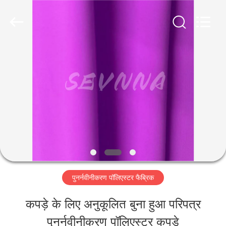
-
2026
SEVNNA
TEXTILE.
All
Rights
घर
Reserved.
उत्पादों
वीआर
दिखाएँ
पुनर्नवीनीकरण पॉलिएस्टर फैब्रिक
हमारे
कपड़े के लिए अनुकूलित बुना हुआ परिपत्र
बारे
पुनर्नवीनीकरण पॉलिएस्टर कपड़े