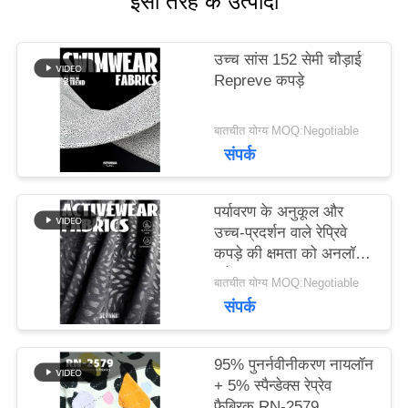
इसी तरह के उत्पादों
मामलों
उच्च सांस 152 सेमी चौड़ाई
Repreve कपड़े
साइटमैप
बातचीत योग्य MOQ:Negotiable
संपर्क
PRIVACY
पर्यावरण के अनुकूल और
POLICY
उच्च-प्रदर्शन वाले रेप्रिवे
कपड़े की क्षमता को अनलॉक
करें
बातचीत योग्य MOQ:Negotiable
संपर्क
95% पुनर्नवीनीकरण नायलॉन
+ 5% स्पैन्डेक्स रेप्रेव
फैब्रिक RN-2579