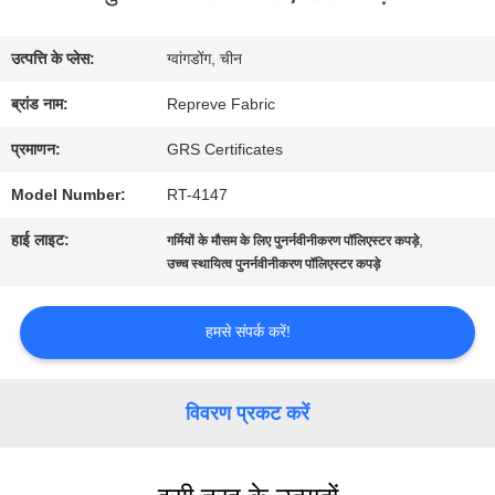
में
उत्पत्ति के प्लेस:
ग्वांगडोंग, चीन
कारखाना
ब्रांड नाम:
Repreve Fabric
भ्रमण
प्रमाणन:
GRS Certificates
Model Number:
RT-4147
गुणवत्ता
हाई लाइट:
,
गर्मियों के मौसम के लिए पुनर्नवीनीकरण पॉलिएस्टर कपड़े
नियंत्रण
उच्च स्थायित्व पुनर्नवीनीकरण पॉलिएस्टर कपड़े
हमसे संपर्क करें!
संपर्क
करें
विवरण प्रकट करें
समाचार