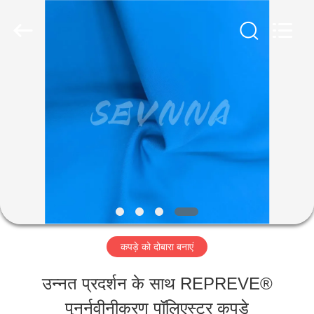
-
2026
SEVNNA
TEXTILE.
All
Rights
घर
Reserved.
उत्पादों
वीआर
दिखाएँ
कपड़े को दोबारा बनाएं
हमारे
उन्नत प्रदर्शन के साथ REPREVE®
बारे
पुनर्नवीनीकरण पॉलिएस्टर कपड़े