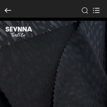
2026
SEVNNA
TEXTILE.
All
Rights
Reserved.
घर
उत्पादों
वीआर
दिखाएँ
हमारे
बारे
में