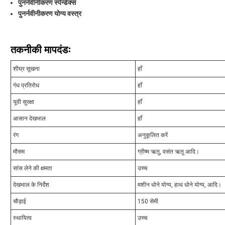
पुनर्नवीनीकरण स्पेन्डेक्स
पुनर्नवीनीकरण योग्य वस्त्र
तकनीकी मापदंडः
शीघ्र सूखना
हाँ
गंध प्रतिरोध
हाँ
यूवी सुरक्षा
हाँ
आसान देखभाल
हाँ
रंग
अनुकूलित करें
मौसम
ग्रीष्म ऋतु, वसंत ऋतु आदि।
सांस लेने की क्षमता
उच्च
देखभाल के निर्देश
मशीन धोने योग्य, हाथ धोने योग्य, आदि।
चौड़ाई
150 सेमी
स्थायित्व
उच्च