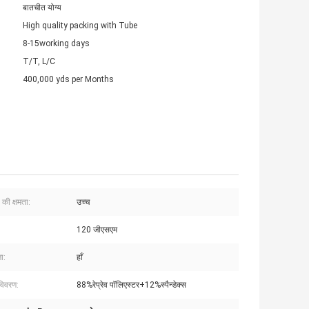
बातचीत योग्य
High quality packing with Tube
8-15working days
T/T, L/C
400,000 yds per Months
 की क्षमता:
उच्च
120 जीएसएम
षा:
हाँ
विवरण:
88%रेप्रेव पॉलिएस्टर+12%स्पैन्डेक्स