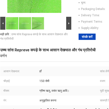
मूल्य:
Packaging Details:
Delivery Time:
Payment Terms:
Supply Ability:
बड़ी छवि :
उच्च सांस Repreve कपड़े के साथ आसान देखभाल और
संपर्क करें
गंध प्रतिरोधी
उच्च सांस Repreve कपड़े के साथ आसान देखभाल और गंध प्रतिरोधी
वर्णन
आसान देखभाल:
हाँ
सांस लेने
चौड़ाई:
150 सेमी
वजन:
मौसम:
ग्रीष्म ऋतु, वसंत ऋतु आदि।
यूवी सुरक्
रंग:
अनुकूलित करना
सामग्री 