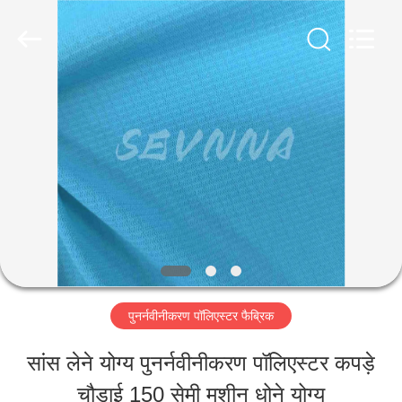
-
2026
SEVNNA
TEXTILE.
All
Rights
घर
Reserved.
उत्पादों
वीआर
दिखाएँ
पुनर्नवीनीकरण पॉलिएस्टर फैब्रिक
हमारे
सांस लेने योग्य पुनर्नवीनीकरण पॉलिएस्टर कपड़े
बारे
चौड़ाई 150 सेमी मशीन धोने योग्य