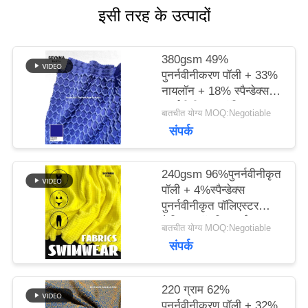
इसी तरह के उत्पादों
मामलों
380gsm 49%
पुनर्नवीनीकरण पॉली + 33%
साइटमैप
नायलॉन + 18% स्पैन्डेक्स
पुनर्नवीनीकरण पॉलिएस्टर
बातचीत योग्य MOQ:Negotiable
फैब्रिक फॉर निट सर्कुलर
संपर्क
PRIVACY
POLICY
240gsm 96%पुनर्नवीनीकृत
पॉली + 4%स्पैन्डेक्स
पुनर्नवीनीकृत पॉलिएस्टर
फैब्रिक फॉर निट सर्कुलर
बातचीत योग्य MOQ:Negotiable
संपर्क
220 ग्राम 62%
पुनर्नवीनीकरण पॉली + 32%