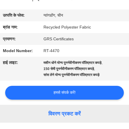
में
उत्पत्ति के प्लेस:
ग्वांगडोंग, चीन
कारखाना
ब्रांड नाम:
Recycled Polyester Fabric
भ्रमण
प्रमाणन:
GRS Certificates
Model Number:
RT-4470
गुणवत्ता
हाई लाइट:
,
मशीन धोने योग्य पुनर्नवीनीकरण पॉलिएस्टर कपड़े
नियंत्रण
,
150 सेमी पुनर्नवीनीकरण पॉलिएस्टर कपड़े
सांस लेने योग्य पुनर्नवीनीकरण पॉलिएस्टर कपड़े
संपर्क
हमसे संपर्क करें!
करें
विवरण प्रकट करें
समाचार