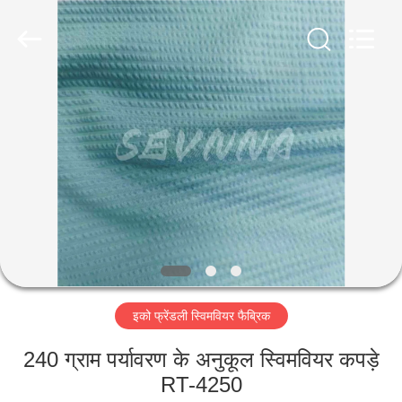
2026
SEVNNA
TEXTILE.
All
Rights
Reserved.
घर
उत्पादों
वीआर
दिखाएँ
हमारे
इको फ्रेंडली स्विमवियर फैब्रिक
बारे
में
240 ग्राम पर्यावरण के अनुकूल स्विमवियर कपड़े
RT-4250