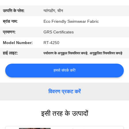
कारखाना
उत्पत्ति के प्लेस:
ग्वांगडोंग, चीन
भ्रमण
ब्रांड नाम:
Eco Friendly Swimwear Fabric
गुणवत्ता
प्रमाणन:
GRS Certificates
नियंत्रण
Model Number:
RT-4250
हाई लाइट:
,
पर्यावरण के अनुकूल स्विमवियर कपड़े
अनुकूलित स्विमवियर कपड़े
संपर्क
करें
हमसे संपर्क करें!
समाचार
विवरण प्रकट करें
मामलों
इसी तरह के उत्पादों
साइटमैप