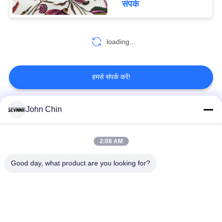
संपर्क
loading...
हमसे संपर्क करें!
John Chin
लोकप्रिय श्रेणियां
सभी
2:08 AM
पुनर्नवीनीकरण स्विमवियर
पुनर्नवीनीकरण नायलॉन
कपड़े
कपड़े
Good day, what product are you looking for?
पुनर्नवीनीकरण पॉलिएस्टर
पुनर्नवीनीकरण लाइक्रा
फैब्रिक
फैब्रिक