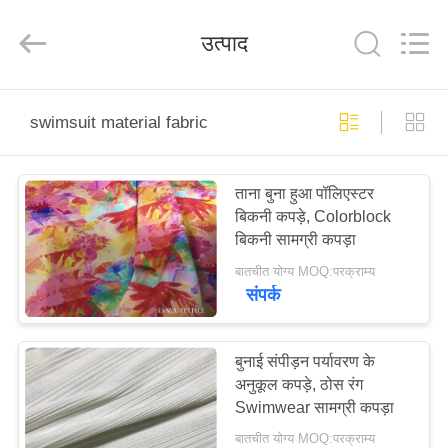
2026
SEVNNA
TEXTILE.
उत्पाद
All
Rights
Reserved.
घर
swimsuit material fabric
उत्पादों
ताना बुना हुआ पॉलिएस्टर
बिकनी कपड़े, Colorblock
वीआर
बिकनी सामग्री कपड़ा
दिखाएँ
बातचीत योग्य MOQ:परक्राम्य
संपर्क
हमारे
बारे
बुनाई संपीड़न पर्यावरण के
अनुकूल कपड़े, ठोस रंग
में
Swimwear सामग्री कपड़ा
बातचीत योग्य MOQ:परक्राम्य