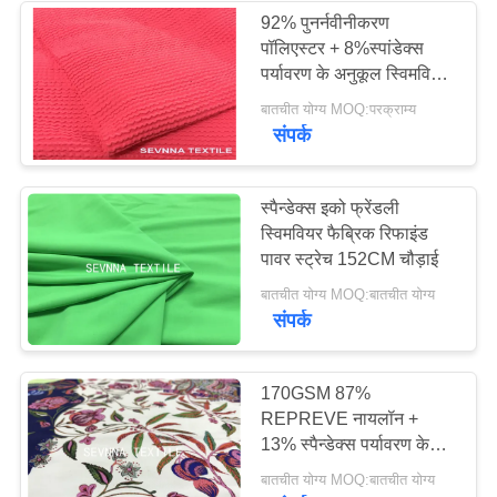
92% पुनर्नवीनीकरण
पॉलिएस्टर + 8%स्पांडेक्स
पर्यावरण के अनुकूल स्विमवियर
कपड़े बिकिनी, टंकीनी, बैंडो
बातचीत योग्य MOQ:परक्राम्य
स्विमसूट के लिए
संपर्क
स्पैन्डेक्स इको फ्रेंडली
स्विमवियर फैब्रिक रिफाइंड
पावर स्ट्रेच 152CM चौड़ाई
बातचीत योग्य MOQ:बातचीत योग्य
संपर्क
170GSM 87%
REPREVE नायलॉन +
13% स्पैन्डेक्स पर्यावरण के
अनुकूल स्विमवीयर फ़ैब्रिक
बातचीत योग्य MOQ:बातचीत योग्य