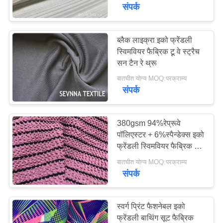
कारखाना
संपर्क
भ्रमण
ब्लैक लाइक्रा इको फ्रेंडली
स्विमवियर फैब्रिक टू वे स्ट्रैच
गुणवत्ता
सन टैन रे थ्रू
नियंत्रण
बातचीत योग्य MOQ:परक्राम्य
संपर्क
संपर्क
करें
380gsm 94%रेप्रूवे
पॉलिएस्टर + 6%स्पैन्डेक्स इको
फ्रेंडली स्विमवियर फैब्रिक 2 वे
समाचार
स्ट्रेच के लिए
बातचीत योग्य MOQ:परक्राम्य
संपर्क
मामलों
स्वर्ग प्रिंट फैशनेबल इको
साइटमैप
फ्रेंडली बाथिंग सूट फैब्रिक