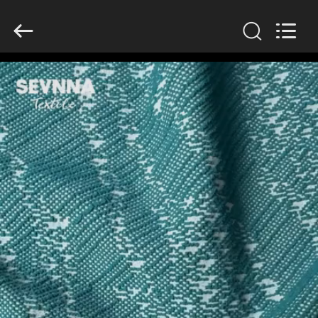
2026
SEVNNA
TEXTILE.
All
Rights
Reserved.
घर
उत्पादों
वीआर
दिखाएँ
हमारे
बारे
में