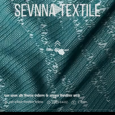
कारखाना
भ्रमण
गुणवत्ता
नियंत्रण
संपर्क
करें
समाचार
मामलों
परम आराम और स्थिरता पर्यावरण के अनुकूल स्विमवियर कपड़े
इको फ्रेंडली स्विमवियर फैब्रिक
2025-04-02
2 विचार
साइटमैप