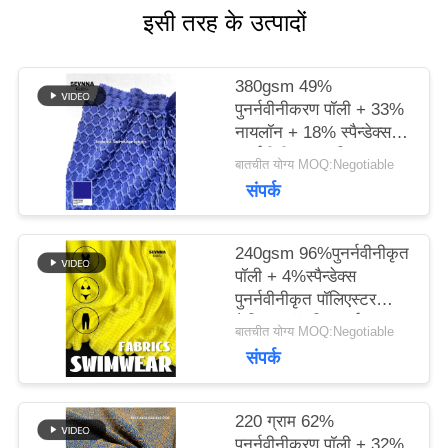
इसी तरह के उत्पादों
मामलों
380gsm 49%
पुनर्नवीनीकरण पॉली + 33%
साइटमैप
नायलॉन + 18% स्पैन्डेक्स
पुनर्नवीनीकरण पॉलिएस्टर
बातचीत योग्य MOQ:Negotiable
फैब्रिक फॉर निट सर्कुलर
संपर्क
PRIVACY
POLICY
240gsm 96%पुनर्नवीनीकृत
पॉली + 4%स्पैन्डेक्स
पुनर्नवीनीकृत पॉलिएस्टर
फैब्रिक फॉर निट सर्कुलर
बातचीत योग्य MOQ:Negotiable
संपर्क
220 ग्राम 62%
पुनर्नवीनीकरण पॉली + 32%