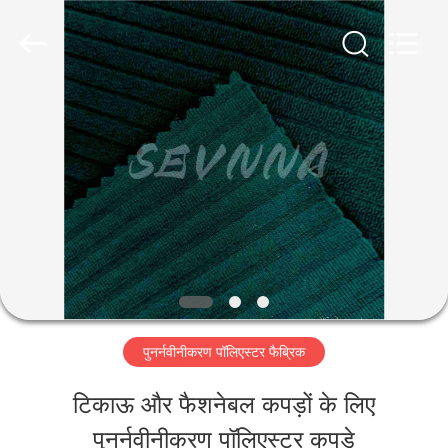
-
2026
SEVNNA
TEXTILE.
All
Rights
घर
Reserved.
उत्पादों
वीआर
दिखाएँ
पुनर्नवीनीकरण पॉलिएस्टर फैब्रिक
हमारे
टिकाऊ और फैशनेबल कपड़ों के लिए
बारे
पुनर्नवीनीकरण पॉलिएस्टर कपड़े