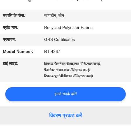
में
उत्पत्ति के प्लेस:
ग्वांगडोंग, चीन
कारखाना
ब्रांड नाम:
Recycled Polyester Fabric
भ्रमण
प्रमाणन:
GRS Certificates
Model Number:
RT-4367
गुणवत्ता
हाई लाइट:
,
टिकाऊ फैशनेबल रीसाइक्ल्ड पॉलिएस्टर कपड़े
नियंत्रण
,
फैशनेबल रीसाइक्ल्ड पॉलिएस्टर कपड़े
टिकाऊ पुनर्नवीनीकरण पॉलिएस्टर कपड़े
संपर्क
हमसे संपर्क करें!
करें
विवरण प्रकट करें
समाचार