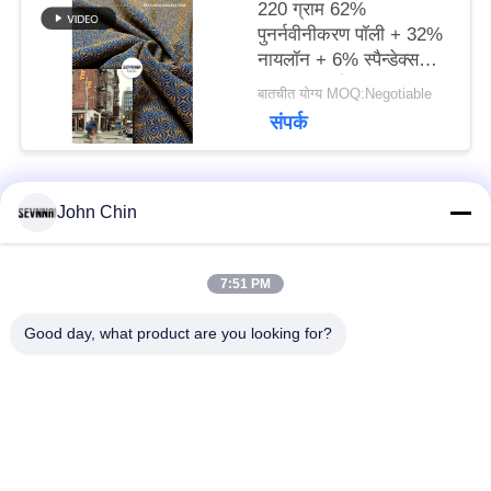
220 ग्राम 62%
पुनर्नवीनीकरण पॉली + 32%
नायलॉन + 6% स्पैन्डेक्स
परिपत्र बुनाई के लिए
बातचीत योग्य MOQ:Negotiable
पुनर्नवीनीकरण पॉलिएस्टर
संपर्क
कपड़े
John Chin
लोकप्रिय श्रेणियां
सभी
7:51 PM
पुनर्नवीनीकरण स्विमवियर
पुनर्नवीनीकरण नायलॉन
कपड़े
कपड़े
Good day, what product are you looking for?
पुनर्नवीनीकरण पॉलिएस्टर
पुनर्नवीनीकरण लाइक्रा
फैब्रिक
फैब्रिक
इको फ्रेंडली स्विमवियर