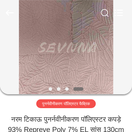
-
2026
SEVNNA
TEXTILE.
All
Rights
घर
Reserved.
उत्पादों
वीआर
दिखाएँ
पुनर्नवीनीकरण पॉलिएस्टर फैब्रिक
हमारे
नरम टिकाऊ पुनर्नवीनीकरण पॉलिएस्टर कपड़े
बारे
93% Repreve Poly 7% EL सांस 130cm