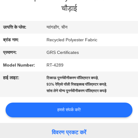
में
चौड़ाई
कारखाना
उत्पत्ति के प्लेस:
ग्वांगडोंग, चीन
भ्रमण
ब्रांड नाम:
Recycled Polyester Fabric
प्रमाणन:
GRS Certificates
गुणवत्ता
Model Number:
RT-4289
नियंत्रण
हाई लाइट:
,
टिकाऊ पुनर्नवीनीकरण पॉलिएस्टर कपड़े
,
93% रेप्रिवे पॉली रिसाइक्ल्ड पॉलिएस्टर कपड़े
सांस लेने योग्य पुनर्नवीनीकरण पॉलिएस्टर कपड़े
संपर्क
करें
हमसे संपर्क करें!
समाचार
विवरण प्रकट करें