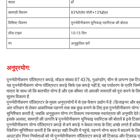
सतत
हाँ
सामग्री विवरण
83%रेप्रेव पॉली+13%ईएल
विशिष्ट विवरण
पुनर्नवीनीकरण यूनिफाइ प्लास्टिक की बोतल
लीड टाइम
10-15 दिन
रंग
अनुकूलित करें
अनुप्रयोग:
पुनर्नवीनीकरण पॉलिएस्टर कपड़े, मॉडल संख्या RT4376, गुआंग्डोंग, चीन से उत्पन्न एक टि
यह पुनर्नवीनीकरण योग्य पॉलिएस्टर कपड़े सिर्फ एक कपड़े नहीं है; यह पर्यावरण के प्रति ज
मात्रा के साथ जो कि बातचीत योग्य है और एक कीमत जो आपकी जरूरतों को पूरा करने के लिए
सुलभ विकल्प है.
पुनर्नवीनीकरण पॉलिएस्टर के मुख्य अनुप्रयोगों में से एक फैशन उद्योग में है।डिजाइनर और ब्रा
अंत परिधान से लेकर आकस्मिक पहनने तक सब कुछ बनाने के लिए इस पुनर्नवीनीकरण योग्य
सुनिश्चित करती है, जबकि अनुकूलन योग्य रंग विकल्प रचनात्मक स्वतंत्रता की अनुमति देते हैं
इसके अलावा, सामग्री की उत्पत्ति ¥ पुनर्नवीनीकरण यूनिफाइ प्लास्टिक की बोतलें ¥ इसे ट
पुनर्नवीनीकरण योग्य पॉलिएस्टर कपड़े से बने कपड़े न केवल त्वचा के लिए अच्छे लगते हैं बल्कि
पैकेजिंग सुनिश्चित करती है कि कपड़ा सही स्थिति में पहुंचे, पहनने योग्य कला में बदलने के ल
आउटडोर गियर निर्माताओं को भी पुनर्नवीनीकरण पॉलिएस्टर कपड़े की टिकाऊ और टिकाऊ प्र