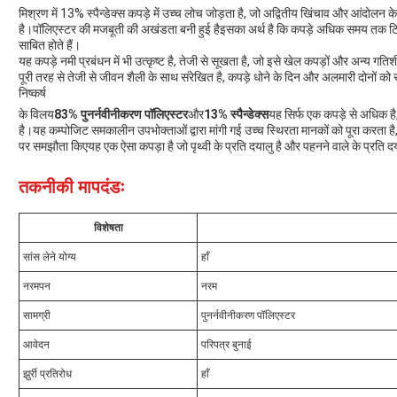
मिश्रण में 13% स्पैन्डेक्स कपड़े में उच्च लोच जोड़ता है, जो अद्वितीय खिंचाव और आंदोलन
है।पॉलिएस्टर की मजबूती की अखंडता बनी हुई हैइसका अर्थ है कि कपड़े अधिक समय तक टिके 
साबित होते हैं।
यह कपड़े नमी प्रबंधन में भी उत्कृष्ट है, तेजी से सूखता है, जो इसे खेल कपड़ों और अन्य गतिशी
पूरी तरह से तेजी से जीवन शैली के साथ संरेखित है, कपड़े धोने के दिन और अलमारी दोनों क
निष्कर्ष
के विलय
83% पुनर्नवीनीकरण पॉलिएस्टर
और
13% स्पैन्डेक्स
यह सिर्फ एक कपड़े से अधिक ह
है।यह कम्पोजिट समकालीन उपभोक्ताओं द्वारा मांगी गई उच्च स्थिरता मानकों को पूरा करता ह
पर समझौता किएयह एक ऐसा कपड़ा है जो पृथ्वी के प्रति दयालु है और पहनने वाले के प्रति दय
तकनीकी मापदंडः
विशेषता
सांस लेने योग्य
हाँ
नरमपन
नरम
सामग्री
पुनर्नवीनीकरण पॉलिएस्टर
आवेदन
परिपत्र बुनाई
झुर्री प्रतिरोध
हाँ