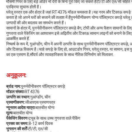
मौसमी गियर के लिए बड़े ऑर्डर भी देरी के बिना पूरा किए जा सकते हैंटी/टी और एल/सी सहित भ
प्रक्रिया सुचारू होती है।
घरेलू वस्त्र एक और क्षेत्र है जहां RT4376 मॉडल चमकता है।यह नरम और टिकाऊ कपड़े उप
करता है जो अपने घरों को सजाने की तलाश में हैंपुनर्नवीनीकरण योग्य पॉलिएस्टर कपड़े घरेलू
उत्पादों की ओर बदलाव का समर्थन करते हैं।
सामानों के क्षेत्र में, पुनर्नवीनीकरण पॉलिएस्टर कपड़े बैग, टोपी और अन्य फैशन सामानों के 
गुणवत्ता वाले पैकेजिंग का आश्वासन इसे अद्वितीय और टिकाऊ सामान लाइनों को बनाने के लिए
आकर्षित करते हैं.
निष्कर्ष के रूप में, गुआंग्डोंग, चीन में अपनी उत्पत्ति के साथ पुनर्नवीनीकरण पॉलिएस्टर कपड
और टिकाऊ विकल्प है।चाहे कपड़े के लिए हो, आउटडोर गियर, घरेलू वस्त्र, या सामान, इस पुन
का एक प्रमाण है,सौंदर्य और व्यावहारिकता के साथ नैतिक विनिर्माण को मिलाकर.
अनुकूलन:
ब्रांड नाम:
पुनर्नवीनीकरण पॉलिएस्टर कपड़े
मॉडल संख्याः
RT4376
उत्पत्ति का स्थान:
गुआंग्डोंग, चीन
प्रमाणीकरण:
जीआरएस प्रमाणपत्र
न्यूनतम आदेश मात्राः
बातचीत योग्य
मूल्यः
बातचीत योग्य
पैकेजिंग विवरणः
ट्यूब के साथ उच्च गुणवत्ता वाले पैकिंग
प्रसव का समय:
8-12 कार्य दिवस
भुगतान की शर्तेंः
टी/टी, एल/सी