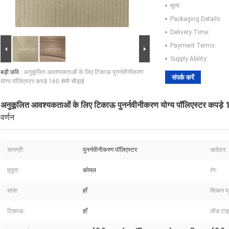
मूल्य:
Packaging Details:
Delivery Time:
Payment Terms:
Supply Ability:
बड़ी छवि :
अनुकूलित आवश्यकताओं के लिए टिकाऊ पुनर्नवीनीकरण
संपर्क करें
योग्य पॉलिएस्टर कपड़े 160 सेमी चौड़ाई
अनुकूलित आवश्यकताओं के लिए टिकाऊ पुनर्नवीनीकरण योग्य पॉलिएस्टर कपड़े 1
वर्णन
सामग्री:
पुनर्नवीनीकरण पॉलिएस्टर
आवेदन:
मृदुता:
कोमल
रंग:
सांस:
हाँ
शिकन प्
टिकाऊ:
हाँ
लीड टा