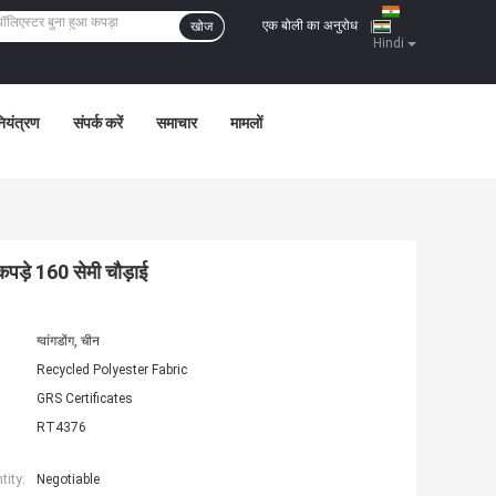
एक बोली का अनुरोध
खोज
|
Hindi
नियंत्रण
संपर्क करें
समाचार
मामलों
पड़े 160 सेमी चौड़ाई
ग्वांगडोंग, चीन
Recycled Polyester Fabric
GRS Certificates
RT4376
ity:
Negotiable