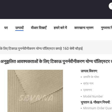
घर
उत्पादों
वीआर दिखाएँ
हमारे बारे में
कारखाना भ्रमण
गुणवत्ता 
 लिए टिकाऊ पुनर्नवीनीकरण योग्य पॉलिएस्टर कपड़े 160 सेमी चौड़ाई
अनुकूलित आवश्यकताओं के लिए टिकाऊ पुनर्नवीनीकरण योग्य पॉलिएस्टर क
उत्पाद विवरण:
उत्पत्ति के प्लेस:
ब्रांड नाम:
प्रमाणन:
Model Number:
भुगतान & नौवहन नियमों:
Minimum Order Quant