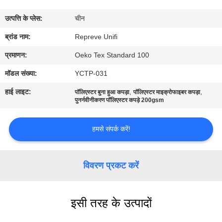
कारखाना
उत्पत्ति के प्लेस:
चीन
भ्रमण
ब्रांड नाम:
Repreve Unifi
गुणवत्ता
प्रमाणन:
Oeko Tex Standard 100
नियंत्रण
मॉडल संख्या:
YCTP-031
हाई लाइट:
,
,
पॉलिएस्टर बुना हुआ कपड़ा
पॉलिएस्टर माइक्रोफाइबर कपड़ा
संपर्क
पुनर्नवीनीकरण पॉलिएस्टर कपड़े 200gsm
करें
हमसे संपर्क करें!
समाचार
विवरण प्रकट करें
मामलों
इसी तरह के उत्पादों
साइटमैप