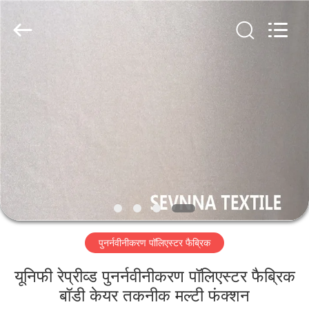
2026
SEVNNA
TEXTILE.
All
Rights
Reserved.
घर
उत्पादों
वीआर
दिखाएँ
हमारे
पुनर्नवीनीकरण पॉलिएस्टर फैब्रिक
बारे
में
यूनिफी रेप्रीव्ड पुनर्नवीनीकरण पॉलिएस्टर फैब्रिक
बॉडी केयर तकनीक मल्टी फंक्शन