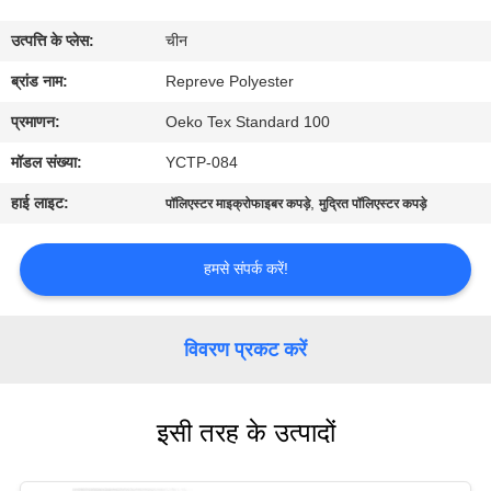
कारखाना
उत्पत्ति के प्लेस:
चीन
भ्रमण
ब्रांड नाम:
Repreve Polyester
गुणवत्ता
प्रमाणन:
Oeko Tex Standard 100
नियंत्रण
मॉडल संख्या:
YCTP-084
हाई लाइट:
,
पॉलिएस्टर माइक्रोफाइबर कपड़े
मुद्रित पॉलिएस्टर कपड़े
संपर्क
करें
हमसे संपर्क करें!
समाचार
विवरण प्रकट करें
मामलों
इसी तरह के उत्पादों
साइटमैप