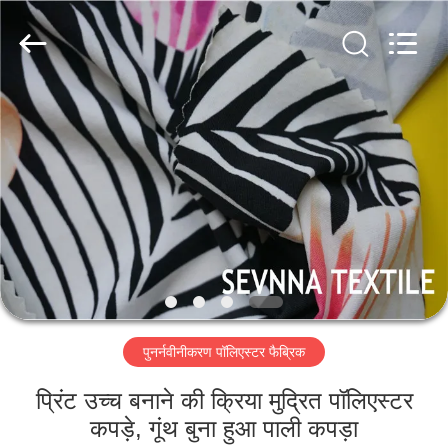
2026
SEVNNA
TEXTILE.
All
Rights
Reserved.
घर
उत्पादों
वीआर
दिखाएँ
हमारे
पुनर्नवीनीकरण पॉलिएस्टर फैब्रिक
बारे
में
प्रिंट उच्च बनाने की क्रिया मुद्रित पॉलिएस्टर
कपड़े, गूंथ बुना हुआ पाली कपड़ा