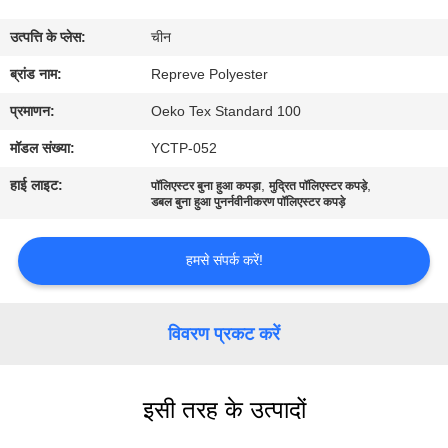
कारखाना
उत्पत्ति के प्लेस:
चीन
भ्रमण
ब्रांड नाम:
Repreve Polyester
गुणवत्ता
प्रमाणन:
Oeko Tex Standard 100
नियंत्रण
मॉडल संख्या:
YCTP-052
हाई लाइट:
,
,
पॉलिएस्टर बुना हुआ कपड़ा
मुद्रित पॉलिएस्टर कपड़े
संपर्क
डबल बुना हुआ पुनर्नवीनीकरण पॉलिएस्टर कपड़े
करें
हमसे संपर्क करें!
समाचार
विवरण प्रकट करें
मामलों
इसी तरह के उत्पादों
साइटमैप