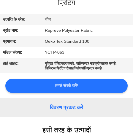
प्रिंटिंग
कारखाना
भ्रमण
उत्पत्ति के प्लेस:
चीन
ब्रांड नाम:
Repreve Polyester Fabric
गुणवत्ता
नियंत्रण
प्रमाणन:
Oeko Tex Standard 100
मॉडल संख्या:
YCTP-063
संपर्क
हाई लाइट:
,
,
मुद्रित पॉलिएस्टर कपड़े
पॉलिएस्टर माइक्रोफाइबर कपड़े
डिजिटल प्रिंटिंग रीसाइक्लिंग पॉलिएस्टर कपड़े
करें
हमसे संपर्क करें!
समाचार
विवरण प्रकट करें
मामलों
साइटमैप
इसी तरह के उत्पादों