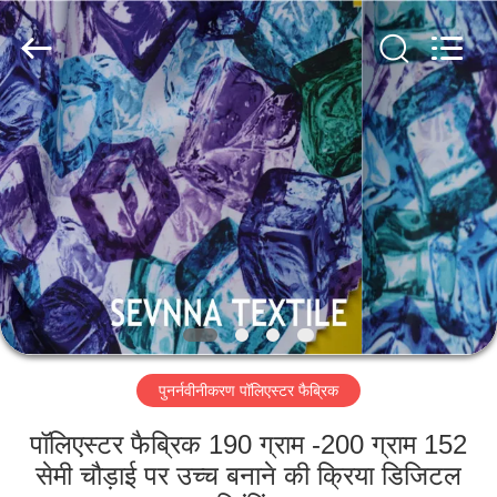
2026
SEVNNA
TEXTILE.
All
Rights
Reserved.
घर
उत्पादों
वीआर
दिखाएँ
हमारे
पुनर्नवीनीकरण पॉलिएस्टर फैब्रिक
बारे
में
पॉलिएस्टर फैब्रिक 190 ग्राम -200 ग्राम 152
सेमी चौड़ाई पर उच्च बनाने की क्रिया डिजिटल