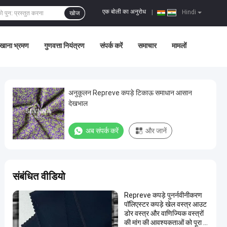
एक बोली का अनुरोध
|
Hindi
खोज
खाना भ्रमण
गुणवत्ता नियंत्रण
संपर्क करें
समाचार
मामलों
अनुकूलन Repreve कपड़े टिकाऊ समाधान आसान
देखभाल
अब संपर्क करें
और जानें
संबंधित वीडियो
Repreve कपड़े पुनर्नवीनीकरण
पॉलिएस्टर कपड़े खेल वस्त्र आउट
डोर वस्त्र और वाणिज्यिक वस्त्रों
की मांग की आवश्यकताओं को पूरा क