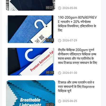
रने के लिए डिजाइन
कपड़े को दोबारा बनाएं
00:21
2026-05-06
190-200gsm 80%REPREV
E नायलॉन + 20% स्पैन्डेक्स
फ़ैब्रिक स्विमवियर, एक्टिववियर के
लिए
कपड़े को दोबारा बनाएं
00:22
2026-07-29
रीप्रीव फैब्रिक 200gsm पुनर्न
वीनीकरण पॉलिएस्टर फैब्रिक उच्च
श्वास क्षमता और गंध प्रतिरोध के
साथ टिकाऊ वस्त्र समाधान के लिए
कपड़े को दोबारा बनाएं
00:20
2026-01-30
टिकाऊ और उच्च प्रदर्शन वाले व
स्त्र समाधानों के लिए Repreve
फैब्रिक चुनें
कपड़े को दोबारा बनाएं
2025-06-25
00:23