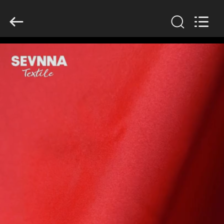
2026
SEVNNA
TEXTILE.
All
Rights
Reserved.
घर
उत्पादों
वीआर
दिखाएँ
हमारे
बारे
में