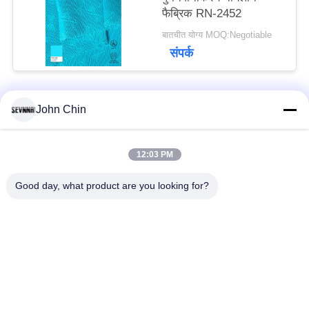
फैब्रिक RN-2452
बातचीत योग्य MOQ:Negotiable
संपर्क
John Chin
लोकप्रिय श्रेणियां
सभी
12:03 PM
पुनर्नवीनीकरण स्विमवियर
पुनर्नवीनीकरण नायलॉन
कपड़े
कपड़े
Good day, what product are you looking for?
पुनर्नवीनीकरण पॉलिएस्टर
पुनर्नवीनीकरण लाइक्रा
फैब्रिक
फैब्रिक
इको फ्रेंडली स्विमवियर
कपड़े को दोबारा बनाएं
फैब्रिक