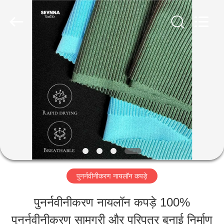
-
2026
SEVNNA
TEXTILE.
All
Rights
घर
Reserved.
उत्पादों
वीआर
दिखाएँ
पुनर्नवीनीकरण नायलॉन कपड़े
हमारे
पुनर्नवीनीकरण नायलॉन कपड़े 100%
बारे
पुनर्नवीनीकरण सामग्री और परिपत्र बुनाई निर्माण