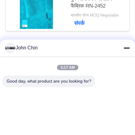
फैब्रिक RN-2452
बातचीत योग्य MOQ:Negotiable
संपर्क
John Chin
लोकप्रिय श्रेणियां
सभी
3:17 AM
पुनर्नवीनीकरण स्विमवियर
पुनर्नवीनीकरण नायलॉन
कपड़े
कपड़े
Good day, what product are you looking for?
पुनर्नवीनीकरण पॉलिएस्टर
पुनर्नवीनीकरण लाइक्रा
फैब्रिक
फैब्रिक
इको फ्रेंडली स्विमवियर
कपड़े को दोबारा बनाएं
फैब्रिक