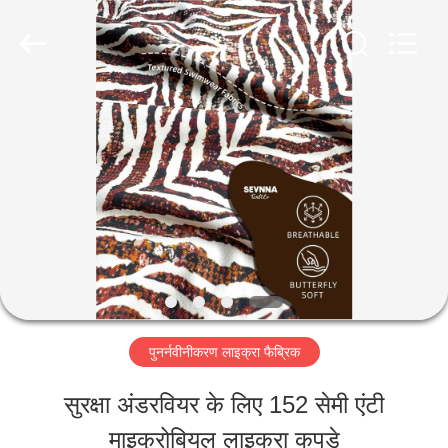
-
2026
SEVNNA
TEXTILE.
All
Rights
घर
Reserved.
उत्पादों
वीआर
दिखाएँ
पुनर्नवीनीकरण लाइक्रा फैब्रिक
हमारे
सुरक्षा अंडरवियर के लिए 152 सेमी एंटी
बारे
माइक्रोबियल लाइकरा कपड़े