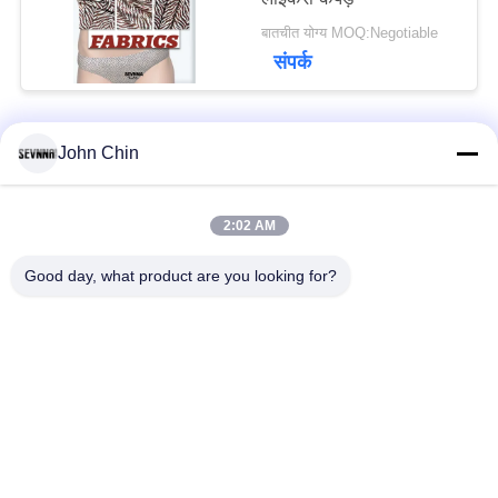
बातचीत योग्य MOQ:Negotiable
संपर्क
John Chin
लोकप्रिय श्रेणियां
सभी
2:02 AM
पुनर्नवीनीकरण स्विमवियर
पुनर्नवीनीकरण नायलॉन
कपड़े
कपड़े
Good day, what product are you looking for?
पुनर्नवीनीकरण पॉलिएस्टर
पुनर्नवीनीकरण लाइक्रा
फैब्रिक
फैब्रिक
इको फ्रेंडली स्विमवियर
कपड़े को दोबारा बनाएं
फैब्रिक