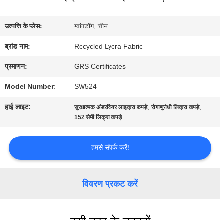
में
उत्पत्ति के प्लेस:
ग्वांगडोंग, चीन
कारखाना
ब्रांड नाम:
Recycled Lycra Fabric
भ्रमण
प्रमाणन:
GRS Certificates
Model Number:
SW524
गुणवत्ता
हाई लाइट:
,
,
सुरक्षात्मक अंडरवियर लाइक्रा कपड़े
रोगाणुरोधी लिक्रा कपड़े
नियंत्रण
152 सेमी लिक्रा कपड़े
हमसे संपर्क करें!
संपर्क
करें
विवरण प्रकट करें
समाचार