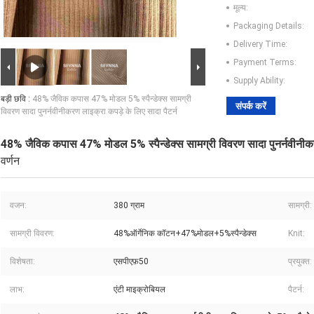
मूल्य:
Packaging Details:
Delivery Time:
Payment Terms:
Supply Ability:
बड़ी छवि :
48% जैविक कपास 47% मोडल 5% स्पैन्डेक्स सामग्री
संपर्क करें
विवरण सादा पुनर्नवीनीकरण लाइक्रा कपड़े के लिए सादा पैटर्न
48% जैविक कपास 47% मोडल 5% स्पैन्डेक्स सामग्री विवरण सादा पुनर्नवीनीकरण
वर्णन
वजन:
380 ग्राम
सामग्री:
सामग्री विवरण:
48%ऑर्गेनिक कॉटन+47%मोडल+5%स्पैन्डेक्स
Knit:
विशेषता:
एसपीएफ़50
प्रयुक्त:
लाभ:
एंटी माइक्रोबियल
पैटर्न: