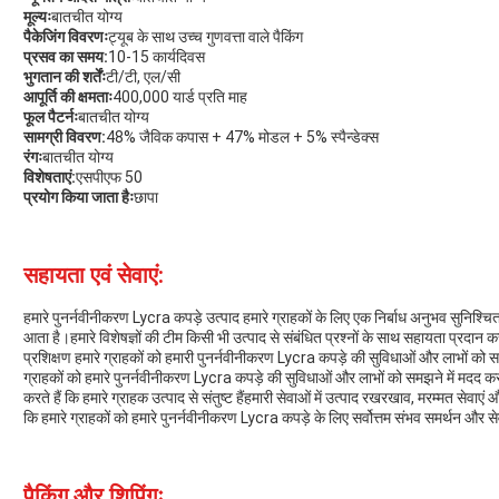
मूल्यः
बातचीत योग्य
पैकेजिंग विवरणः
ट्यूब के साथ उच्च गुणवत्ता वाले पैकिंग
प्रसव का समय:
10-15 कार्यदिवस
भुगतान की शर्तेंः
टी/टी, एल/सी
आपूर्ति की क्षमताः
400,000 यार्ड प्रति माह
फूल पैटर्नः
बातचीत योग्य
सामग्री विवरण:
48% जैविक कपास + 47% मोडल + 5% स्पैन्डेक्स
रंगः
बातचीत योग्य
विशेषताएं:
एसपीएफ 50
प्रयोग किया जाता हैः
छापा
सहायता एवं सेवाएं:
हमारे पुनर्नवीनीकरण Lycra कपड़े उत्पाद हमारे ग्राहकों के लिए एक निर्बाध अनुभव सुनिश
आता है।हमारे विशेषज्ञों की टीम किसी भी उत्पाद से संबंधित प्रश्नों के साथ सहायता प्रदान कर
प्रशिक्षण हमारे ग्राहकों को हमारी पुनर्नवीनीकरण Lycra कपड़े की सुविधाओं और लाभों को स
ग्राहकों को हमारे पुनर्नवीनीकरण Lycra कपड़े की सुविधाओं और लाभों को समझने में मदद कर
करते हैं कि हमारे ग्राहक उत्पाद से संतुष्ट हैंहमारी सेवाओं में उत्पाद रखरखाव, मरम्मत सेवाए
कि हमारे ग्राहकों को हमारे पुनर्नवीनीकरण Lycra कपड़े के लिए सर्वोत्तम संभव समर्थन और सेवाएं
पैकिंग और शिपिंगः