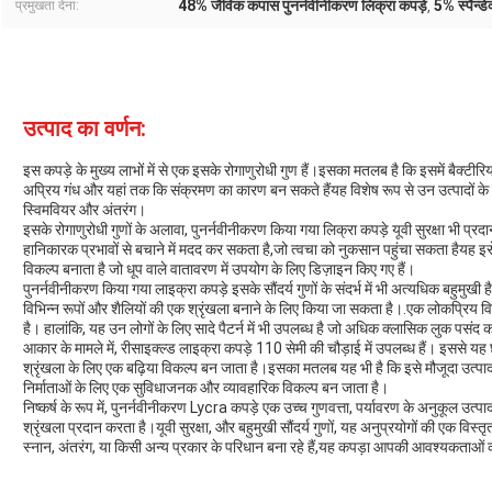
48% जैविक कपास पुनर्नवीनीकरण लिक्रा कपड़े
5% स्पैन्ड
प्रमुखता देना:
,
उत्पाद का वर्णन:
इस कपड़े के मुख्य लाभों में से एक इसके रोगाणुरोधी गुण हैं।इसका मतलब है कि इसमें बैक्टीरिय
अप्रिय गंध और यहां तक कि संक्रमण का कारण बन सकते हैंयह विशेष रूप से उन उत्पादों के लिए म
स्विमवियर और अंतरंग।
इसके रोगाणुरोधी गुणों के अलावा, पुनर्नवीनीकरण किया गया लिक्रा कपड़े यूवी सुरक्षा भी प्
हानिकारक प्रभावों से बचाने में मदद कर सकता है,जो त्वचा को नुकसान पहुंचा सकता हैयह इस
विकल्प बनाता है जो धूप वाले वातावरण में उपयोग के लिए डिज़ाइन किए गए हैं।
पुनर्नवीनीकरण किया गया लाइक्रा कपड़े इसके सौंदर्य गुणों के संदर्भ में भी अत्यधिक बहुमु
विभिन्न रूपों और शैलियों की एक श्रृंखला बनाने के लिए किया जा सकता है।.एक लोकप्रिय वि
है। हालांकि, यह उन लोगों के लिए सादे पैटर्न में भी उपलब्ध है जो अधिक क्लासिक लुक पसंद क
आकार के मामले में, रीसाइक्ल्ड लाइक्रा कपड़े 110 सेमी की चौड़ाई में उपलब्ध हैं। इससे यह छ
श्रृंखला के लिए एक बढ़िया विकल्प बन जाता है।इसका मतलब यह भी है कि इसे मौजूदा उत्पा
निर्माताओं के लिए एक सुविधाजनक और व्यावहारिक विकल्प बन जाता है।
निष्कर्ष के रूप में, पुनर्नवीनीकरण Lycra कपड़े एक उच्च गुणवत्ता, पर्यावरण के अनुकूल उत्
श्रृंखला प्रदान करता है।यूवी सुरक्षा, और बहुमुखी सौंदर्य गुणों, यह अनुप्रयोगों की एक विस
स्नान, अंतरंग, या किसी अन्य प्रकार के परिधान बना रहे हैं,यह कपड़ा आपकी आवश्यकताओं को