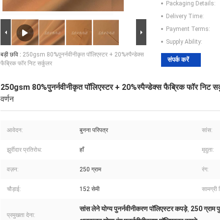
Packaging Details:
Delivery Time:
Payment Terms:
Supply Ability:
बड़ी छवि :
250gsm 80%पुनर्नवीनीकृत पॉलिएस्टर + 20%स्पैन्डेक्स
संपर्क करें
फैब्रिक फॉर निट सर्कुलर
250gsm 80%पुनर्नवीनीकृत पॉलिएस्टर + 20%स्पैन्डेक्स फैब्रिक फॉर निट सर
वर्णन
आवेदन:
बुनना परिपत्र
सांस:
झुर्रीदार प्रतिरोध:
हाँ
मृदुता:
वज़न:
250 ग्राम
रंग:
चौड़ाई:
152 सेमी
सामग्री 
सांस लेने योग्य पुनर्नवीनीकरण पॉलिएस्टर कपड़े
250 ग्राम प
,
प्रमुखता देना: