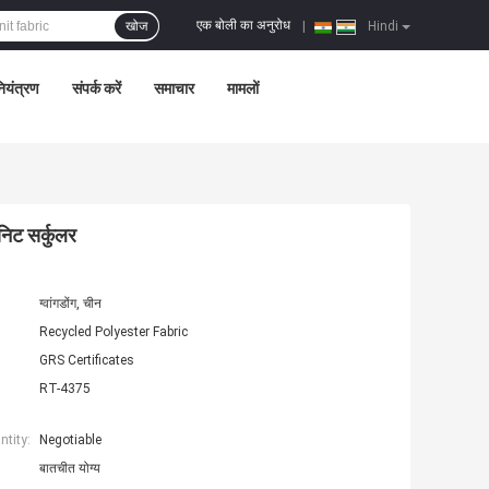
एक बोली का अनुरोध
खोज
|
Hindi
नियंत्रण
संपर्क करें
समाचार
मामलों
निट सर्कुलर
ग्वांगडोंग, चीन
Recycled Polyester Fabric
GRS Certificates
RT-4375
tity:
Negotiable
बातचीत योग्य