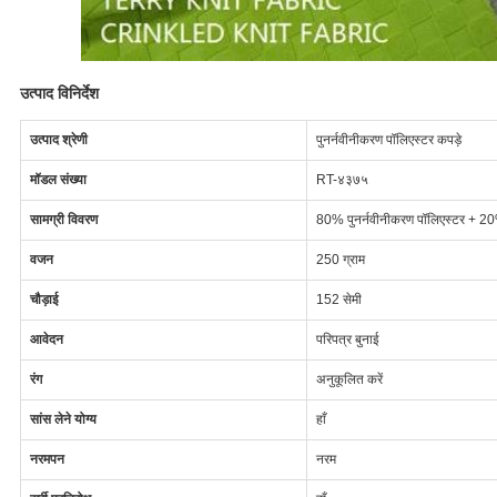
उत्पाद विनिर्देश
उत्पाद श्रेणी
पुनर्नवीनीकरण पॉलिएस्टर कपड़े
मॉडल संख्या
RT-४३७५
सामग्री विवरण
80% पुनर्नवीनीकरण पॉलिएस्टर + 20% 
वजन
250 ग्राम
चौड़ाई
152 सेमी
आवेदन
परिपत्र बुनाई
रंग
अनुकूलित करें
सांस लेने योग्य
हाँ
नरमपन
नरम