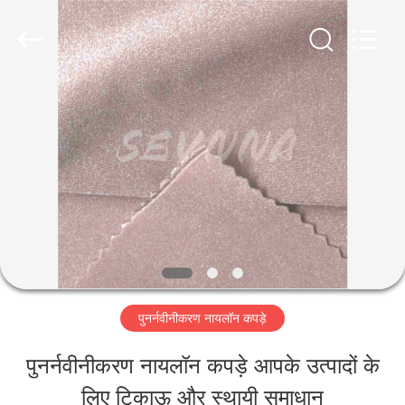
-
2026
SEVNNA
TEXTILE.
All
Rights
घर
Reserved.
उत्पादों
वीआर
दिखाएँ
पुनर्नवीनीकरण नायलॉन कपड़े
हमारे
पुनर्नवीनीकरण नायलॉन कपड़े आपके उत्पादों के
बारे
लिए टिकाऊ और स्थायी समाधान