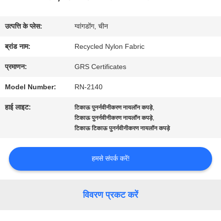
में
उत्पत्ति के प्लेस:
ग्वांगडोंग, चीन
कारखाना
ब्रांड नाम:
Recycled Nylon Fabric
भ्रमण
प्रमाणन:
GRS Certificates
Model Number:
RN-2140
गुणवत्ता
हाई लाइट:
,
टिकाऊ पुनर्नवीनीकरण नायलॉन कपड़े
नियंत्रण
,
टिकाऊ पुनर्नवीनीकरण नायलॉन कपड़े
टिकाऊ टिकाऊ पुनर्नवीनीकरण नायलॉन कपड़े
संपर्क
हमसे संपर्क करें!
करें
विवरण प्रकट करें
समाचार