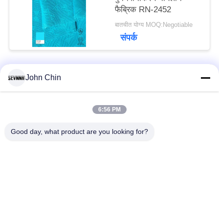
फैब्रिक RN-2452
बातचीत योग्य MOQ:Negotiable
संपर्क
John Chin
लोकप्रिय श्रेणियां
सभी
6:56 PM
पुनर्नवीनीकरण स्विमवियर
पुनर्नवीनीकरण नायलॉन
कपड़े
कपड़े
Good day, what product are you looking for?
पुनर्नवीनीकरण पॉलिएस्टर
पुनर्नवीनीकरण लाइक्रा
फैब्रिक
फैब्रिक
इको फ्रेंडली स्विमवियर
कपड़े को दोबारा बनाएं
फैब्रिक