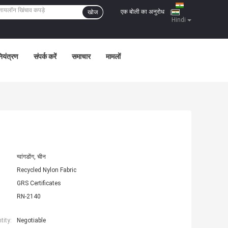
एक बोली का अनुरोध
खोज
|
Hindi
नियंत्रण
संपर्क करें
समाचार
मामलों
ग्वांगडोंग, चीन
Recycled Nylon Fabric
GRS Certificates
RN-2140
ity:
Negotiable