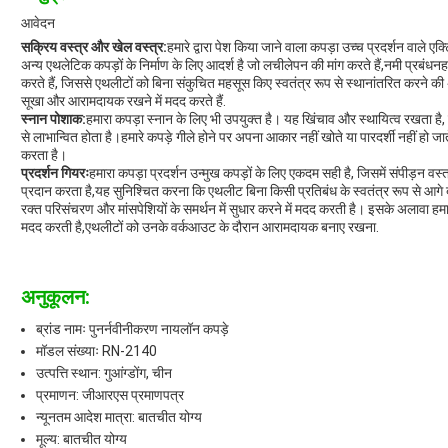
आवेदन
सक्रिय वस्त्र और खेल वस्त्र:
हमारे द्वारा पेश किया जाने वाला कपड़ा उच्च प्रदर्शन वाले एक
अन्य एथलेटिक कपड़ों के निर्माण के लिए आदर्श है जो लचीलेपन की मांग करते हैं,नमी प्रबंधन
करते हैं, जिससे एथलीटों को बिना संकुचित महसूस किए स्वतंत्र रूप से स्थानांतरित करने की
सूखा और आरामदायक रखने में मदद करते हैं.
स्नान पोशाक:
हमारा कपड़ा स्नान के लिए भी उपयुक्त है। यह खिंचाव और स्थायित्व रखता है
से लाभान्वित होता है।हमारे कपड़े गीले होने पर अपना आकार नहीं खोते या पारदर्शी नहीं ह
करता है।
प्रदर्शन गियरः
हमारा कपड़ा प्रदर्शन उन्मुख कपड़ों के लिए एकदम सही है, जिसमें संपीड़न व
प्रदान करता है,यह सुनिश्चित करना कि एथलीट बिना किसी प्रतिबंध के स्वतंत्र रूप से आगे 
रक्त परिसंचरण और मांसपेशियों के समर्थन में सुधार करने में मदद करती है। इसके अलावा हमार
मदद करती है,एथलीटों को उनके वर्कआउट के दौरान आरामदायक बनाए रखना.
अनुकूलन:
ब्रांड नामः पुनर्नवीनीकरण नायलॉन कपड़े
मॉडल संख्याः RN-2140
उत्पत्ति स्थान: गुआंग्डोंग, चीन
प्रमाणन: जीआरएस प्रमाणपत्र
न्यूनतम आदेश मात्रा: बातचीत योग्य
मूल्य: बातचीत योग्य