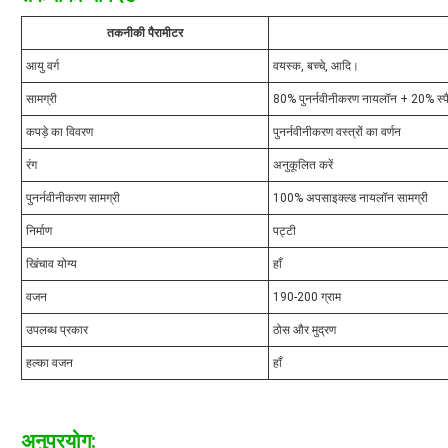
तकनीकी पैरामीटर
आयु वर्ग
वयस्क, बच्चे, आदि।
सामग्री
80% पुनर्नवीनीकरण नायलॉन + 20% स्पैन
कपड़े का विवरण
पुनर्नवीनीकरण वस्त्रों का वर्णन
रंग
अनुकूलित करें
पुनर्नवीनीकरण सामग्री
100% अपसाइक्ल्ड नायलॉन सामग्री
निर्माण
पट्टी
खिंचाव योग्य
हाँ
वजन
190-200 ग्राम
उपलब्ध प्रकार
ठोस और मुद्रण
हल्का वजन
हाँ
अनुप्रयोग: