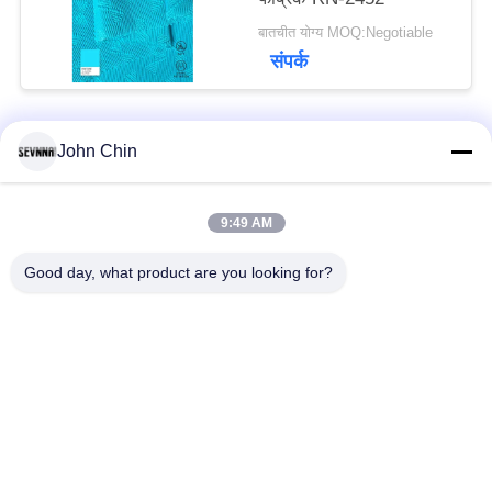
बातचीत योग्य MOQ:Negotiable
संपर्क
John Chin
लोकप्रिय श्रेणियां
सभी
9:49 AM
पुनर्नवीनीकरण स्विमवियर
पुनर्नवीनीकरण नायलॉन
कपड़े
कपड़े
Good day, what product are you looking for?
पुनर्नवीनीकरण पॉलिएस्टर
पुनर्नवीनीकरण लाइक्रा
फैब्रिक
फैब्रिक
इको फ्रेंडली स्विमवियर
कपड़े को दोबारा बनाएं
फैब्रिक