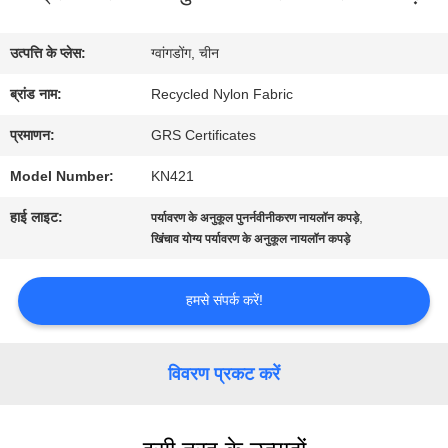
में
उत्पत्ति के प्लेस:
ग्वांगडोंग, चीन
कारखाना
ब्रांड नाम:
Recycled Nylon Fabric
भ्रमण
प्रमाणन:
GRS Certificates
Model Number:
KN421
गुणवत्ता
हाई लाइट:
,
पर्यावरण के अनुकूल पुनर्नवीनीकरण नायलॉन कपड़े
नियंत्रण
खिंचाव योग्य पर्यावरण के अनुकूल नायलॉन कपड़े
हमसे संपर्क करें!
संपर्क
करें
विवरण प्रकट करें
समाचार