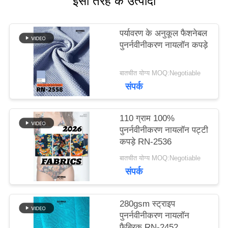
इसी तरह के उत्पादों
मामलों
पर्यावरण के अनुकूल फैशनेबल
पुनर्नवीनीकरण नायलॉन कपड़े
साइटमैप
बातचीत योग्य MOQ:Negotiable
संपर्क
PRIVACY
110 ग्राम 100%
POLICY
पुनर्नवीनीकरण नायलॉन पट्टी
कपड़े RN-2536
बातचीत योग्य MOQ:Negotiable
संपर्क
280gsm स्ट्राइप
पुनर्नवीनीकरण नायलॉन
फैब्रिक RN-2452