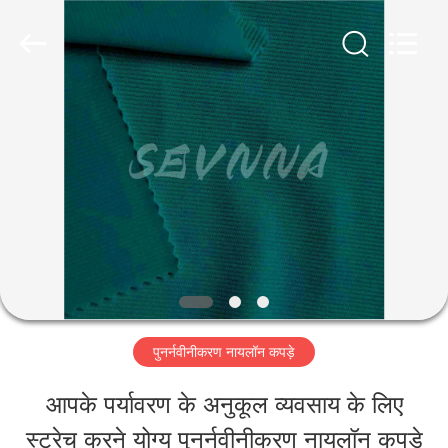
-
2026
SEVNNA
TEXTILE.
All
Rights
घर
Reserved.
उत्पादों
वीआर
दिखाएँ
पुनर्नवीनीकरण नायलॉन कपड़े
हमारे
आपके पर्यावरण के अनुकूल व्यवसाय के लिए
बारे
स्ट्रेच करने योग्य पुनर्नवीनीकरण नायलॉन कपड़े