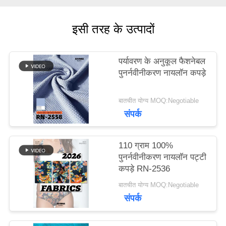
मामलों
इसी तरह के उत्पादों
पर्यावरण के अनुकूल फैशनेबल
साइटमैप
पुनर्नवीनीकरण नायलॉन कपड़े
PRIVACY
बातचीत योग्य MOQ:Negotiable
संपर्क
POLICY
110 ग्राम 100%
पुनर्नवीनीकरण नायलॉन पट्टी
कपड़े RN-2536
बातचीत योग्य MOQ:Negotiable
संपर्क