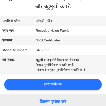
में
और बहुमुखी कपड़े
कारखाना
उत्पत्ति के प्लेस:
ग्वांगडोंग, चीन
भ्रमण
ब्रांड नाम:
Recycled Nylon Fabric
प्रमाणन:
GRS Certificates
गुणवत्ता
Model Number:
RN-2392
नियंत्रण
हाई लाइट:
,
बहुमुखी कपड़े पुनर्नवीनीकरण नायलॉन कपड़े
,
टिकाऊ पुनर्नवीनीकरण नायलॉन कपड़े
पर्यावरण के अनुकूल पुनर्नवीनीकरण नायलॉन कपड़े
संपर्क
करें
हमसे संपर्क करें!
समाचार
विवरण प्रकट करें