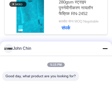
280gsm स्ट्राइप
पुनर्नवीनीकरण नायलॉन
फैब्रिक RN-2452
बातचीत योग्य MOQ:Negotiable
संपर्क
John Chin
लोकप्रिय श्रेणियां
सभी
5:15 PM
पुनर्नवीनीकरण स्विमवियर
पुनर्नवीनीकरण नायलॉन
कपड़े
कपड़े
Good day, what product are you looking for?
पुनर्नवीनीकरण पॉलिएस्टर
पुनर्नवीनीकरण लाइक्रा
फैब्रिक
फैब्रिक
इको फ्रेंडली स्विमवियर