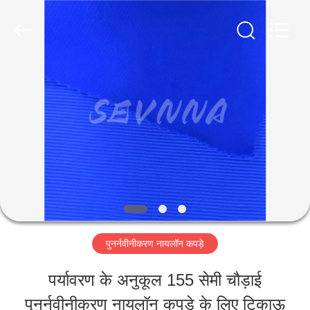
-
2026
SEVNNA
TEXTILE.
All
Rights
घर
Reserved.
उत्पादों
वीआर
दिखाएँ
पुनर्नवीनीकरण नायलॉन कपड़े
हमारे
पर्यावरण के अनुकूल 155 सेमी चौड़ाई
बारे
पुनर्नवीनीकरण नायलॉन कपड़े के लिए टिकाऊ