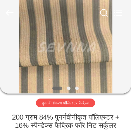
2026
SEVNNA
TEXTILE.
All
Rights
Reserved.
घर
उत्पादों
वीआर
दिखाएँ
हमारे
पुनर्नवीनीकरण पॉलिएस्टर फैब्रिक
बारे
में
200 ग्राम 84% पुनर्नवीनीकृत पॉलिएस्टर +
16% स्पैन्डेक्स फैब्रिक फॉर निट सर्कुलर