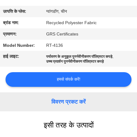
कारखाना
उत्पत्ति के प्लेस:
ग्वांगडोंग, चीन
भ्रमण
ब्रांड नाम:
Recycled Polyester Fabric
गुणवत्ता
प्रमाणन:
GRS Certificates
नियंत्रण
Model Number:
RT-4136
हाई लाइट:
,
पर्यावरण के अनुकूल पुनर्नवीनीकरण पॉलिएस्टर कपड़े
उच्च प्रदर्शन पुनर्नवीनीकरण पॉलिएस्टर कपड़े
संपर्क
करें
हमसे संपर्क करें!
समाचार
विवरण प्रकट करें
मामलों
इसी तरह के उत्पादों
साइटमैप