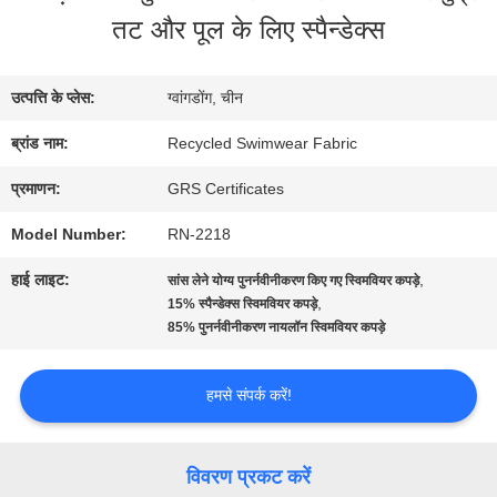
में
तट और पूल के लिए स्पैन्डेक्स
कारखाना
उत्पत्ति के प्लेस:
ग्वांगडोंग, चीन
भ्रमण
ब्रांड नाम:
Recycled Swimwear Fabric
प्रमाणन:
GRS Certificates
गुणवत्ता
Model Number:
RN-2218
नियंत्रण
हाई लाइट:
,
सांस लेने योग्य पुनर्नवीनीकरण किए गए स्विमवियर कपड़े
,
15% स्पैन्डेक्स स्विमवियर कपड़े
85% पुनर्नवीनीकरण नायलॉन स्विमवियर कपड़े
संपर्क
करें
हमसे संपर्क करें!
समाचार
विवरण प्रकट करें