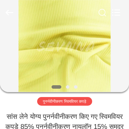
-
2026
SEVNNA
TEXTILE.
All
Rights
घर
Reserved.
उत्पादों
वीआर
दिखाएँ
पुनर्नवीनीकरण स्विमवियर कपड़े
हमारे
सांस लेने योग्य पुनर्नवीनीकरण किए गए स्विमवियर
बारे
कपड़े 85% पुनर्नवीनीकरण नायलॉन 15% समुद्र