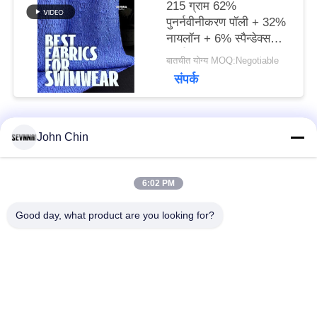
215 ग्राम 62%
पुनर्नवीनीकरण पॉली + 32%
नायलॉन + 6% स्पैन्डेक्स
पुनर्नवीनीकरण स्विमवियर
बातचीत योग्य MOQ:Negotiable
कपड़े RT-4646
संपर्क
John Chin
लोकप्रिय श्रेणियां
सभी
6:02 PM
पुनर्नवीनीकरण स्विमवियर
पुनर्नवीनीकरण नायलॉन
कपड़े
कपड़े
Good day, what product are you looking for?
पुनर्नवीनीकरण पॉलिएस्टर
पुनर्नवीनीकरण लाइक्रा
फैब्रिक
फैब्रिक
इको फ्रेंडली स्विमवियर