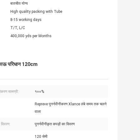
बातचीत योग्य
High quality packing with Tube
8-15 working days
T/T, L/C
400,000 yds per Months
ए टिकाऊ परिधान 120cm
नीकरण सामग्री:
१००%
Repreve पुनर्नवीनीकरण Xlance लंबे समय तक चलने
वाला
ा विवरण:
पुनर्नवीनीकृत कपड़ों का विवरण
120 सेमी