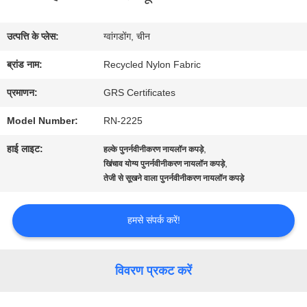
में
उत्पत्ति के प्लेस:
ग्वांगडोंग, चीन
कारखाना
ब्रांड नाम:
Recycled Nylon Fabric
भ्रमण
प्रमाणन:
GRS Certificates
Model Number:
RN-2225
गुणवत्ता
हाई लाइट:
,
हल्के पुनर्नवीनीकरण नायलॉन कपड़े
नियंत्रण
,
खिंचाव योग्य पुनर्नवीनीकरण नायलॉन कपड़े
तेजी से सूखने वाला पुनर्नवीनीकरण नायलॉन कपड़े
संपर्क
हमसे संपर्क करें!
करें
विवरण प्रकट करें
समाचार