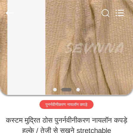
-
2026
SEVNNA
TEXTILE.
All
Rights
घर
Reserved.
उत्पादों
वीआर
दिखाएँ
पुनर्नवीनीकरण नायलॉन कपड़े
हमारे
कस्टम मुद्रित ठोस पुनर्नवीनीकरण नायलॉन कपड़े
बारे
हल्के / तेजी से सूखने stretchable