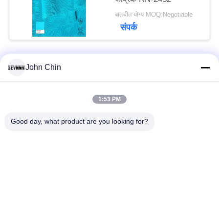
बातचीत योग्य MOQ:Negotiable
संपर्क
John Chin
लोकप्रिय श्रेणियां
सभी
1:53 PM
पुनर्नवीनीकरण स्विमवियर
पुनर्नवीनीकरण नायलॉन
कपड़े
कपड़े
Good day, what product are you looking for?
पुनर्नवीनीकरण पॉलिएस्टर
पुनर्नवीनीकरण लाइक्रा
फैब्रिक
फैब्रिक
इको फ्रेंडली स्विमवियर
कपड़े को दोबारा बनाएं
फैब्रिक