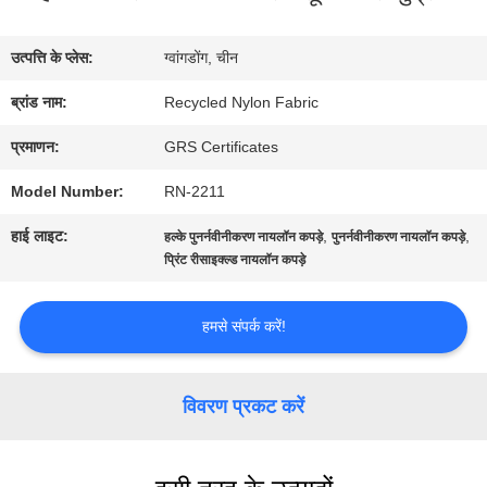
में
उत्पत्ति के प्लेस:
ग्वांगडोंग, चीन
कारखाना
ब्रांड नाम:
Recycled Nylon Fabric
भ्रमण
प्रमाणन:
GRS Certificates
Model Number:
RN-2211
गुणवत्ता
हाई लाइट:
,
,
हल्के पुनर्नवीनीकरण नायलॉन कपड़े
पुनर्नवीनीकरण नायलॉन कपड़े
नियंत्रण
प्रिंट रीसाइक्ल्ड नायलॉन कपड़े
हमसे संपर्क करें!
संपर्क
करें
विवरण प्रकट करें
समाचार