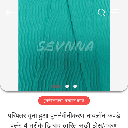
-
2026
SEVNNA
TEXTILE.
All
Rights
घर
Reserved.
उत्पादों
वीआर
दिखाएँ
पुनर्नवीनीकरण नायलॉन कपड़े
हमारे
परिपत्र बुना हुआ पुनर्नवीनीकरण नायलॉन कपड़े
बारे
हल्के 4 तरीके खिंचाव त्वरित सूखी ठोस/मुद्रण