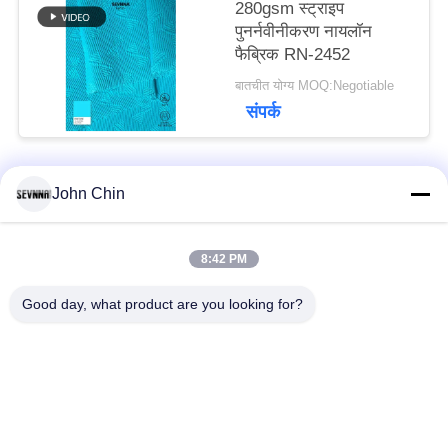
280gsm स्ट्राइप
पुनर्नवीनीकरण नायलॉन
फैब्रिक RN-2452
बातचीत योग्य MOQ:Negotiable
संपर्क
John Chin
लोकप्रिय श्रेणियां
सभी
8:42 PM
पुनर्नवीनीकरण स्विमवियर
पुनर्नवीनीकरण नायलॉन
कपड़े
कपड़े
Good day, what product are you looking for?
पुनर्नवीनीकरण पॉलिएस्टर
पुनर्नवीनीकरण लाइक्रा
फैब्रिक
फैब्रिक
इको फ्रेंडली स्विमवियर