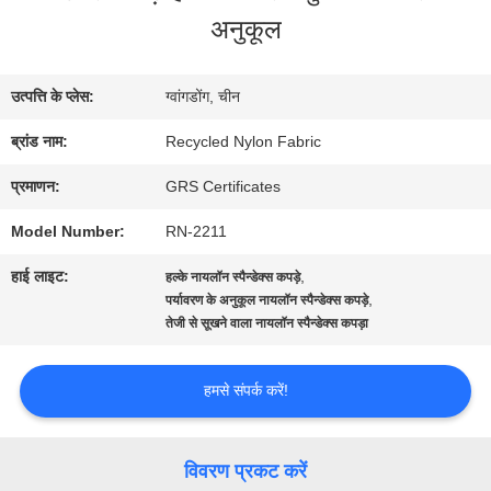
में
अनुकूल
कारखाना
उत्पत्ति के प्लेस:
ग्वांगडोंग, चीन
भ्रमण
ब्रांड नाम:
Recycled Nylon Fabric
प्रमाणन:
GRS Certificates
गुणवत्ता
Model Number:
RN-2211
नियंत्रण
हाई लाइट:
,
हल्के नायलॉन स्पैन्डेक्स कपड़े
,
पर्यावरण के अनुकूल नायलॉन स्पैन्डेक्स कपड़े
तेजी से सूखने वाला नायलॉन स्पैन्डेक्स कपड़ा
संपर्क
करें
हमसे संपर्क करें!
समाचार
विवरण प्रकट करें