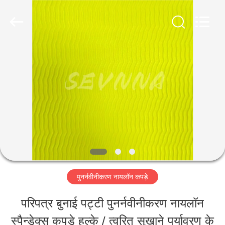
-
2026
SEVNNA
TEXTILE.
All
Rights
घर
Reserved.
उत्पादों
वीआर
दिखाएँ
पुनर्नवीनीकरण नायलॉन कपड़े
हमारे
परिपत्र बुनाई पट्टी पुनर्नवीनीकरण नायलॉन
बारे
स्पैन्डेक्स कपड़े हल्के / त्वरित सुखाने पर्यावरण के