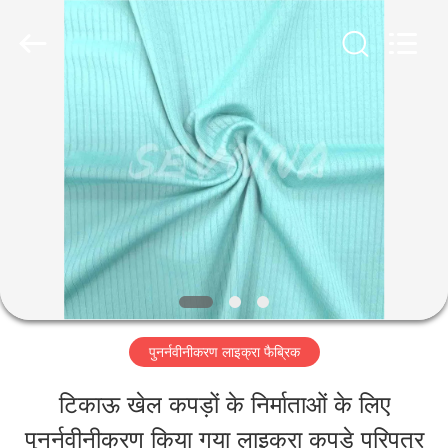
-
2026
SEVNNA
TEXTILE.
All
Rights
घर
Reserved.
उत्पादों
वीआर
दिखाएँ
पुनर्नवीनीकरण लाइक्रा फैब्रिक
हमारे
टिकाऊ खेल कपड़ों के निर्माताओं के लिए
बारे
पुनर्नवीनीकरण किया गया लाइक्रा कपड़े परिपत्र