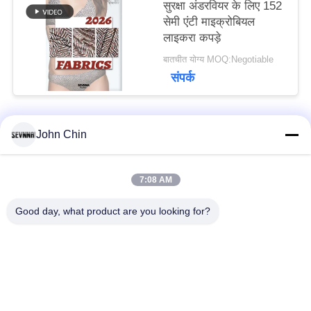
सुरक्षा अंडरवियर के लिए 152
सेमी एंटी माइक्रोबियल
लाइकरा कपड़े
बातचीत योग्य MOQ:Negotiable
संपर्क
John Chin
लोकप्रिय श्रेणियां
सभी
7:08 AM
पुनर्नवीनीकरण स्विमवियर
पुनर्नवीनीकरण नायलॉन
कपड़े
कपड़े
Good day, what product are you looking for?
पुनर्नवीनीकरण पॉलिएस्टर
पुनर्नवीनीकरण लाइक्रा
फैब्रिक
फैब्रिक
इको फ्रेंडली स्विमवियर