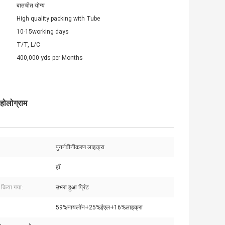
बातचीत योग्य
High quality packing with Tube
10-15working days
T/T, L/C
400,000 yds per Months
 होलोग्राम
पुनर्नवीनीकरण लाइक्रा
हाँ
 किया गया:
उभरा हुआ प्रिंट
59%नायलॉन+25%ईएल+16%लाइक्रा