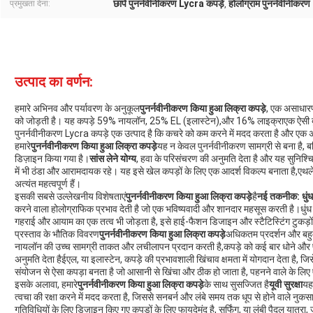
छापें पुनर्नवीनीकरण Lycra कपड़े
होलोग्राम पुनर्नवीनीकर
प्रमुखता देना:
,
उत्पाद का वर्णन:
हमारे अभिनव और पर्यावरण के अनुकूल
पुनर्नवीनीकरण किया हुआ लिक्रा कपड़े
, एक असाधारण 
को जोड़ती है। यह कपड़े 59% नायलॉन, 25% EL (इलास्टेन),और 16% लाइक्राएक ऐसी दुनिया 
पुनर्नवीनीकरण Lycra कपड़े एक उत्पाद है कि कचरे को कम करने में मदद करता है और एक अधिक
हमारे
पुनर्नवीनीकरण किया हुआ लिक्रा कपड़े
यह न केवल पुनर्नवीनीकरण सामग्री से बना है, बल
डिज़ाइन किया गया है।
सांस लेने योग्य
, हवा के परिसंचरण की अनुमति देता है और यह सुनिश्चि
में भी ठंडा और आरामदायक रहे। यह इसे खेल कपड़ों के लिए एक आदर्श विकल्प बनाता है,एथले
अत्यंत महत्वपूर्ण हैं।
इसकी सबसे उल्लेखनीय विशेषताएं
पुनर्नवीनीकरण किया हुआ लिक्रा कपड़े
है
नई तकनीक: धुंध प
करने वाला होलोग्राफिक प्रभाव देती है जो एक भविष्यवादी और शानदार महसूस करती है।धुंध पन
गहराई और आयाम का एक तत्व भी जोड़ता है, इसे हाई-फैशन डिजाइन और स्टैटिस्टिंग टुकड़ों क
प्रस्ताव के भौतिक विवरण
पुनर्नवीनीकरण किया हुआ लिक्रा कपड़े
अधिकतम प्रदर्शन और बहुमुख
नायलॉन की उच्च सामग्री ताकत और लचीलापन प्रदान करती है,कपड़े को कई बार धोने औ
अनुमति देता हैईएल, या इलास्टेन, कपड़े की प्रभावशाली खिंचाव क्षमता में योगदान देता है, ज
संयोजन से ऐसा कपड़ा बनता है जो आसानी से खिंचा और ठीक हो जाता है, पहनने वाले के लिए
इसके अलावा, हमारे
पुनर्नवीनीकरण किया हुआ लिक्रा कपड़े
के साथ सुसज्जित है
यूवी सुरक्षा
यह
त्वचा की रक्षा करने में मदद करता है, जिससे सनबर्न और लंबे समय तक धूप से होने वाले नु
गतिविधियों के लिए डिज़ाइन किए गए कपड़ों के लिए फायदेमंद है, सर्फिंग, या लंबी पैदल यात्रा, जह