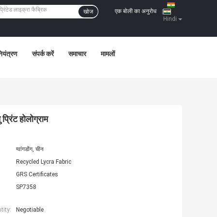
एक बोली का अनुरोध
खोज
|
Hindi
नियंत्रण
संपर्क करें
समाचार
मामलों
प्रिंट होलोग्राम
ग्वांगडोंग, चीन
Recycled Lycra Fabric
GRS Certificates
SP7358
ity:
Negotiable