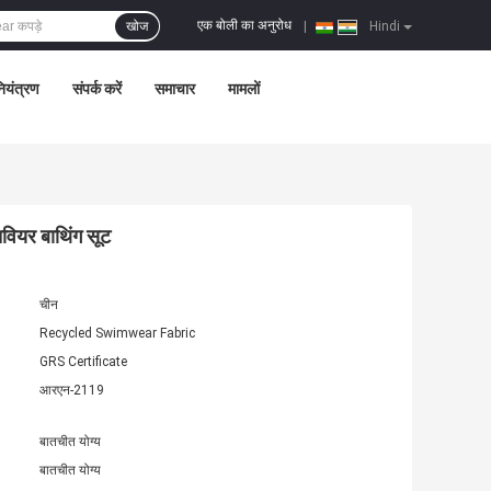
एक बोली का अनुरोध
खोज
|
Hindi
नियंत्रण
संपर्क करें
समाचार
मामलों
चवियर बाथिंग सूट
चीन
Recycled Swimwear Fabric
GRS Certificate
आरएन-2119
बातचीत योग्य
बातचीत योग्य