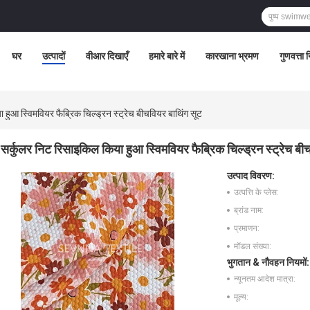
घर
उत्पादों
वीआर दिखाएँ
हमारे बारे में
कारखाना भ्रमण
गुणवत्ता 
 हुआ स्विमवियर फैब्रिक चिल्ड्रन स्ट्रेच बीचवियर बाथिंग सूट
सर्कुलर निट रिसाइकिल किया हुआ स्विमवियर फैब्रिक चिल्ड्रन स्ट्रेच बी
उत्पाद विवरण:
उत्पत्ति के प्लेस:
ब्रांड नाम:
प्रमाणन:
मॉडल संख्या:
भुगतान & नौवहन नियमों:
न्यूनतम आदेश मात्रा:
मूल्य: