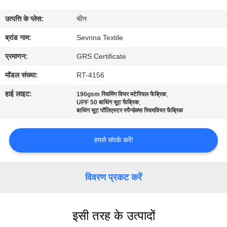
कारखाना
उत्पत्ति के प्लेस:
चीन
भ्रमण
ब्रांड नाम:
Sevnna Textile
गुणवत्ता
प्रमाणन:
GRS Certificate
नियंत्रण
मॉडल संख्या:
RT-4156
हाई लाइट:
,
190gsm स्विमिंग वियर मटेरियल फैब्रिक
,
संपर्क
UPF 50 बाथिंग सूट फैब्रिक
बाथिंग सूट पॉलिएस्टर स्पैन्डेक्स स्विमवियर फैब्रिक
करें
हमसे संपर्क करें!
समाचार
विवरण प्रकट करें
मामलों
इसी तरह के उत्पादों
साइटमैप