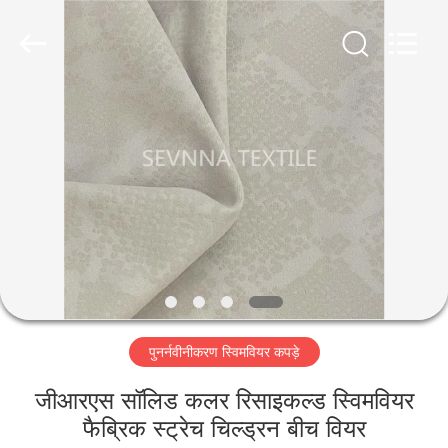
2026
SEVNNA
TEXTILE.
All
Rights
Reserved.
घर
उत्पादों
वीआर
दिखाएँ
हमारे
पुनर्नवीनीकरण स्विमवियर कपड़े
बारे
में
जीआरएस सॉलिड कलर रिसाइकल्ड स्विमवियर
फैब्रिक स्ट्रेच चिल्ड्रन बीच वियर