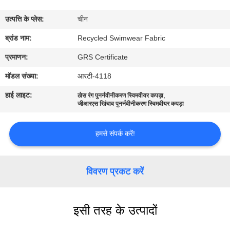
कारखाना
उत्पत्ति के प्लेस:
चीन
भ्रमण
ब्रांड नाम:
Recycled Swimwear Fabric
गुणवत्ता
प्रमाणन:
GRS Certificate
नियंत्रण
मॉडल संख्या:
आरटी-4118
हाई लाइट:
,
ठोस रंग पुनर्नवीनीकरण स्विमवीयर कपड़ा
संपर्क
जीआरएस खिंचाव पुनर्नवीनीकरण स्विमवीयर कपड़ा
करें
हमसे संपर्क करें!
समाचार
विवरण प्रकट करें
मामलों
इसी तरह के उत्पादों
साइटमैप