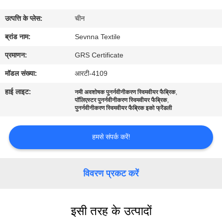
कारखाना
उत्पत्ति के प्लेस:
चीन
भ्रमण
ब्रांड नाम:
Sevnna Textile
गुणवत्ता
प्रमाणन:
GRS Certificate
नियंत्रण
मॉडल संख्या:
आरटी-4109
हाई लाइट:
,
नमी अवशोषक पुनर्नवीनीकरण स्विमवीयर फैब्रिक
,
संपर्क
पॉलिएस्टर पुनर्नवीनीकरण स्विमवीयर फैब्रिक
पुनर्नवीनीकरण स्विमवीयर फैब्रिक इको फ्रेंडली
करें
हमसे संपर्क करें!
समाचार
विवरण प्रकट करें
मामलों
इसी तरह के उत्पादों
साइटमैप