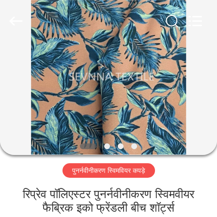
2026
SEVNNA
TEXTILE.
All
Rights
Reserved.
घर
उत्पादों
वीआर
दिखाएँ
हमारे
पुनर्नवीनीकरण स्विमवियर कपड़े
बारे
में
रिप्रेव पॉलिएस्टर पुनर्नवीनीकरण स्विमवीयर
फैब्रिक इको फ्रेंडली बीच शॉर्ट्स