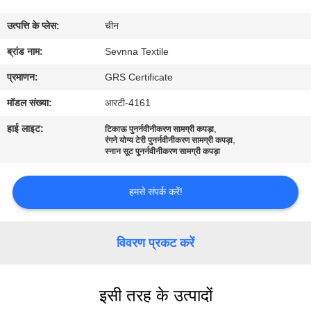
कारखाना
उत्पत्ति के प्लेस:
चीन
भ्रमण
ब्रांड नाम:
Sevnna Textile
गुणवत्ता
प्रमाणन:
GRS Certificate
नियंत्रण
मॉडल संख्या:
आरटी-4161
हाई लाइट:
,
टिकाऊ पुनर्नवीनीकरण सामग्री कपड़ा
,
संपर्क
रंगने योग्य टेरी पुनर्नवीनीकरण सामग्री कपड़ा
स्नान सूट पुनर्नवीनीकरण सामग्री कपड़ा
करें
हमसे संपर्क करें!
समाचार
विवरण प्रकट करें
मामलों
इसी तरह के उत्पादों
साइटमैप