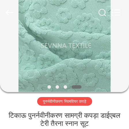
2026
SEVNNA
TEXTILE.
All
Rights
Reserved.
घर
उत्पादों
वीआर
दिखाएँ
हमारे
पुनर्नवीनीकरण स्विमवियर कपड़े
बारे
में
टिकाऊ पुनर्नवीनीकरण सामग्री कपड़ा डाईएबल
टेरी तैरना स्नान सूट