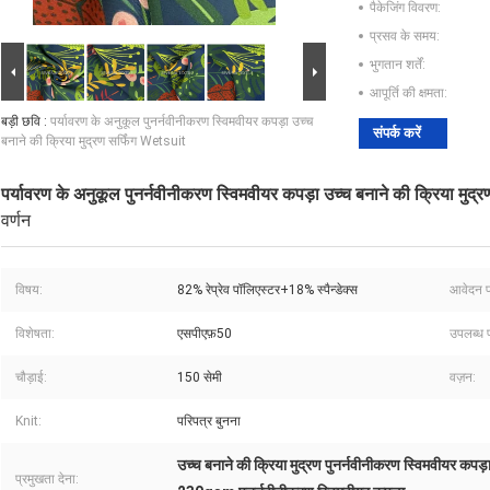
पैकेजिंग विवरण:
प्रसव के समय:
भुगतान शर्तें:
आपूर्ति की क्षमता:
बड़ी छवि :
पर्यावरण के अनुकूल पुनर्नवीनीकरण स्विमवीयर कपड़ा उच्च
संपर्क करें
बनाने की क्रिया मुद्रण सर्फिंग Wetsuit
पर्यावरण के अनुकूल पुनर्नवीनीकरण स्विमवीयर कपड़ा उच्च बनाने की क्रिया मुद्
वर्णन
विषय:
82% रेप्रेव पॉलिएस्टर+18% स्पैन्डेक्स
आवेदन प
विशेषता:
एसपीएफ़50
उपलब्ध 
चौड़ाई:
150 सेमी
वज़न:
Knit:
परिपत्र बुनना
उच्च बनाने की क्रिया मुद्रण पुनर्नवीनीकरण स्विमवीयर कपड़
प्रमुखता देना: