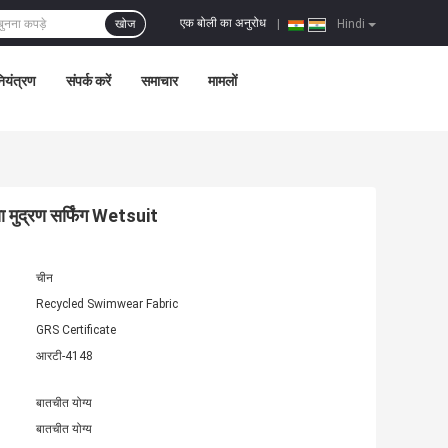
एक बोली का अनुरोध
खोज
|
Hindi
नियंत्रण
संपर्क करें
समाचार
मामलों
या मुद्रण सर्फिंग Wetsuit
चीन
Recycled Swimwear Fabric
GRS Certificate
आरटी-4148
बातचीत योग्य
बातचीत योग्य