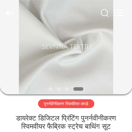
2026
SEVNNA
TEXTILE.
All
Rights
Reserved.
घर
उत्पादों
वीआर
दिखाएँ
हमारे
पुनर्नवीनीकरण स्विमवियर कपड़े
बारे
में
डायरेक्ट डिजिटल प्रिंटिंग पुनर्नवीनीकरण
स्विमवीयर फैब्रिक स्ट्रेच बाथिंग सूट