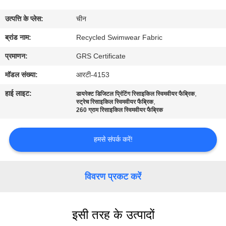
कारखाना
उत्पत्ति के प्लेस:
चीन
भ्रमण
ब्रांड नाम:
Recycled Swimwear Fabric
गुणवत्ता
प्रमाणन:
GRS Certificate
नियंत्रण
मॉडल संख्या:
आरटी-4153
हाई लाइट:
,
डायरेक्ट डिजिटल प्रिंटिंग रिसाइकिल स्विमवीयर फैब्रिक
,
संपर्क
स्ट्रेच रिसाइकिल स्विमवीयर फैब्रिक
260 ग्राम रिसाइकिल स्विमवीयर फैब्रिक
करें
हमसे संपर्क करें!
समाचार
विवरण प्रकट करें
मामलों
इसी तरह के उत्पादों
साइटमैप