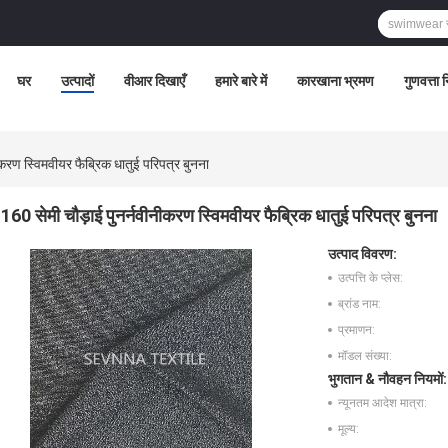
घर
उत्पादों
वीआर दिखाएँ
हमारे बारे में
कारखाना भ्रमण
गुणवत्ता 
ीकरण स्विमवीयर फैब्रिक धातुई परिपत्र बुनना
160 सेमी चौड़ाई पुनर्नवीनीकरण स्विमवीयर फैब्रिक धातुई परिपत्र बुनना
उत्पाद विवरण:
उत्पत्ति के प्लेस:
ब्रांड नाम:
प्रमाणन:
मॉडल संख्या:
भुगतान & नौवहन नियमों:
न्यूनतम आदेश मात्रा:
मूल्य: