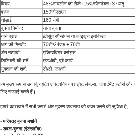
विषय:
48%नायलॉन को रोकें+15%स्पैनडेक्स+37धातु
वज़न:
150जीएसएम
चौड़ाई:
160 सेमी
बुनना निर्माण:
ताना बुनना
यार्न ब्रांड:
ह्योसुंग स्पैन्डेक्स या लाइक्रा इनविस्टा
धागे की गिनती:
70डी/24एफ + 70डी
अंत उत्पादों:
एक्टिववियर ब्रांड्स
डिलिवरी की शर्तें:
एफओबी, पूर्व कार्य
भुगतान की शर्तें:
टी/टी, एल/सी
हम मुख्य रूप से उन क्रिएटिव एक्टिववियर प्राइवेट लेबल्स, डिपार्टमेंट स्टोर्स औ
लिए सप्लाई करते हैं।
हमारे कारखाने में सभी कपड़े और मुद्रण व्यवसाय को कवर करने की सुविधा है,
- परिपत्र बुनना मशीनें
- डबल-बुनना (इंटरलॉक)