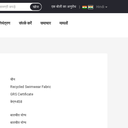
एक बोली का अनुरोध
खोज
|
Hindi
नियंत्रण
संपर्क करें
समाचार
मामलों
चीन
Recycled Swimwear Fabric
GRS Certificate
केएन458
बातचीत योग्य
बातचीत योग्य