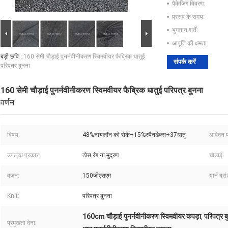
पैकेजिंग विवरण:
प्रसव के समय:
भुगतान शर्तें:
आपूर्ति की क्षमता:
बड़ी छवि :
160 सेमी चौड़ाई पुनर्नवीनीकरण स्विमवीयर फैब्रिक धातुई
संपर्क करें
परिपत्र बुनना
160 सेमी चौड़ाई पुनर्नवीनीकरण स्विमवीयर फैब्रिक धातुई परिपत्र बुनना
वर्णन
विषय:
48%नायलॉन को रोकें+15%स्पैनडेक्स+37धातु
आवेदन प
उपलब्ध प्रकार:
ठोस रंग या मुद्रण
चौड़ाई:
वज़न:
150जीएसएम
यार्न ब्रा
Knit:
परिपत्र बुनना
160cm चौड़ाई पुनर्नवीनीकरण स्विमवीयर कपड़ा
परिपत्र ब
,
प्रमुखता देना: